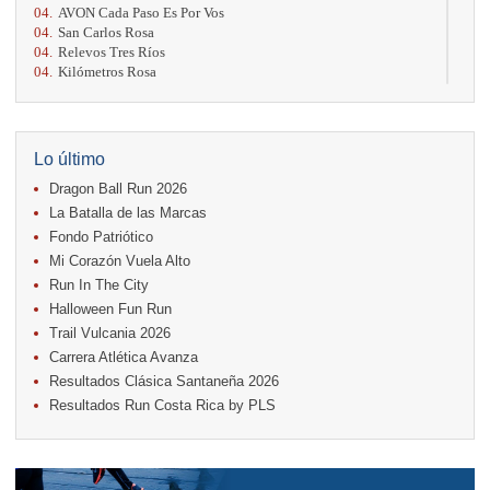
04.
AVON Cada Paso Es Por Vos
04.
San Carlos Rosa
04.
Relevos Tres Ríos
04.
Kilómetros Rosa
11.
Run In The City
17.
Caribe Paradise Run
18.
Casa Turire Trail Run
18.
Warriors Run Circuit
Lo último
18.
Samsung Jacó Beach Half Marathon 2026
Dragon Ball Run 2026
25.
KRun by Under Armour
25.
Run Alajuela
La Batalla de las Marcas
31.
Halloween Fun Run
Fondo Patriótico
Mi Corazón Vuela Alto
Noviembre
Run In The City
08.
Lindora Run
15.
Entre Pan y Rosas
Halloween Fun Run
Trail Vulcania 2026
Diciembre
Carrera Atlética Avanza
06.
Trail Vulcania 2026
Resultados Clásica Santaneña 2026
12.
Media Maratón Puntarenas 2026
Resultados Run Costa Rica by PLS
Carreras anteriores