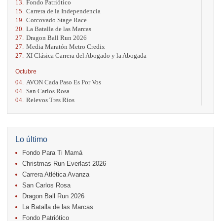
13.
Fondo Patriótico
15.
Carrera de la Independencia
19.
Corcovado Stage Race
20.
La Batalla de las Marcas
27.
Dragon Ball Run 2026
27.
Media Maratón Metro Credix
27.
XI Clásica Carrera del Abogado y la Abogada
Octubre
04.
AVON Cada Paso Es Por Vos
04.
San Carlos Rosa
04.
Relevos Tres Ríos
04.
Kilómetros Rosa
11.
Run In The City
17.
Caribe Paradise Run
18.
Casa Turire Trail Run
Lo último
18.
Warriors Run Circuit
Fondo Para Ti Mamá
18.
Samsung Jacó Beach Half Marathon 2026
25.
KRun by Under Armour
Christmas Run Everlast 2026
25.
Run Alajuela
Carrera Atlética Avanza
31.
Halloween Fun Run
San Carlos Rosa
Noviembre
Dragon Ball Run 2026
08.
Lindora Run
La Batalla de las Marcas
15.
Entre Pan y Rosas
Fondo Patriótico