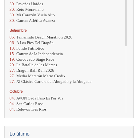
30.
Paveños Unidos
30.
Reto Moraviano
30.
Mi Corazón Vuela Alto
30.
Carrera Atlética Avanza
Setiembre
05.
Tamarindo Beach Marathon 2026
06.
A Los Pies Del Dragón
13.
Fondo Patriótico
15.
Carrera de la Independencia
19.
Corcovado Stage Race
20.
La Batalla de las Marcas
27.
Dragon Ball Run 2026
27.
Media Maratón Metro Credix
27.
XI Clásica Carrera del Abogado y la Abogada
Octubre
04.
AVON Cada Paso Es Por Vos
04.
San Carlos Rosa
04.
Relevos Tres Ríos
04.
Kilómetros Rosa
11.
Run In The City
17.
Caribe Paradise Run
18.
Casa Turire Trail Run
Lo último
18.
Warriors Run Circuit