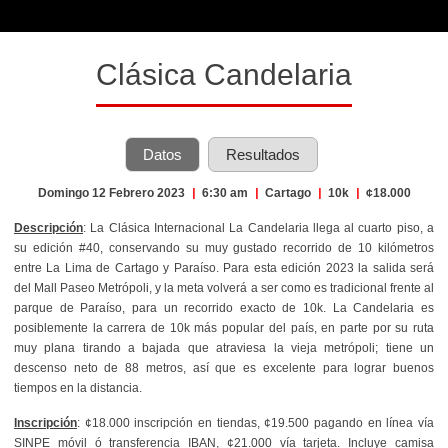
Clásica Candelaria
Datos
Resultados
Domingo 12 Febrero 2023
|
6:30 am
|
Cartago
|
10k
|
¢18.000
Descripción
: La Clásica Internacional La Candelaria llega al cuarto piso, a
su edición #40, conservando su muy gustado recorrido de 10 kilómetros
entre La Lima de Cartago y Paraíso. Para esta edición 2023 la salida será
del Mall Paseo Metrópoli, y la meta volverá a ser como es tradicional frente al
parque de Paraíso, para un recorrido exacto de 10k. La Candelaria es
posiblemente la carrera de 10k más popular del país, en parte por su ruta
muy plana tirando a bajada que atraviesa la vieja metrópoli; tiene un
descenso neto de 88 metros, así que es excelente para lograr buenos
tiempos en la distancia.
Inscripción
: ¢18.000 inscripción en tiendas, ¢19.500 pagando en línea vía
SINPE móvil ó transferencia IBAN, ¢21.000 vía tarjeta. Incluye c
amisa