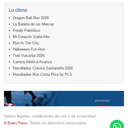
04.
San Carlos Rosa
04.
Relevos Tres Ríos
Lo último
04.
Kilómetros Rosa
Dragon Ball Run 2026
11.
Run In The City
17.
Caribe Paradise Run
La Batalla de las Marcas
18.
Casa Turire Trail Run
Fondo Patriótico
18.
Samsung Jacó Beach Half Marathon 2026
Mi Corazón Vuela Alto
18.
Warriors Run Circuit
Run In The City
25.
KRun by Under Armour
25.
Run Alajuela
Halloween Fun Run
31.
Halloween Fun Run
Trail Vulcania 2026
Carrera Atlética Avanza
Noviembre
Resultados Clásica Santaneña 2026
08.
Lindora Run
Resultados Run Costa Rica by PLS
15.
Entre Pan y Rosas
Diciembre
06.
Trail Vulcania 2026
12.
Media Maratón Puntarenas 2026
Carreras anteriores
Avisos legales, condiciones de uso y de privacidad.
A Buen Paso.
Todos los derechos reservados.