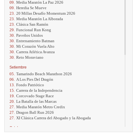
09.
Media Maratón La Paz 2026
09.
Heredia Se Mueve
23.
20 Millas Desafío Momentum 2026
23.
Media Maratón La Alborada
23.
Clásica San Ramón
29.
Funcional Run Kong
30.
Paveños Unidos
30.
Entrenamiento Batman
30.
Mi Corazón Vuela Alto
30.
Carrera Atlética Avanza
30.
Reto Moraviano
Setiembre
05.
Tamarindo Beach Marathon 2026
06.
A Los Pies Del Dragón
13.
Fondo Patriótico
15.
Carrera de la Independencia
19.
Corcovado Stage Race
20.
La Batalla de las Marcas
27.
Media Maratón Metro Credix
27.
Dragon Ball Run 2026
27.
XI Clásica Carrera del Abogado y la Abogada
Octubre
04.
AVON Cada Paso Es Por Vos