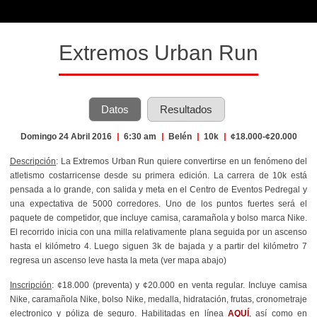
Extremos Urban Run
Datos
Resultados
Domingo 24 Abril 2016
|
6:30 am
|
Belén
|
10k
|
¢18.000-¢20.000
Descripción
: La Extremos Urban Run quiere convertirse en un fenómeno del
atletismo costarricense desde su primera edición. La carrera de 10k está
pensada a lo grande, con salida y meta en el Centro de Eventos Pedregal y
una expectativa de 5000 corredores. Uno de los puntos fuertes será el
paquete de competidor, que incluye camisa, caramañola y bolso marca Nike.
El recorrido inicia con una milla relativamente plana seguida por un ascenso
hasta el kilómetro 4. Luego siguen 3k de bajada y a partir del kilómetro 7
regresa un ascenso leve hasta la meta (ver mapa abajo)
Inscripción
: ¢18.000 (preventa) y ¢20.000 en venta regular. Incluye camisa
Nike, caramañola Nike, bolso Nike, medalla, hidratación, frutas, cronometraje
electronico y póliza de seguro. Habilitadas en línea
AQUÍ
, así como en