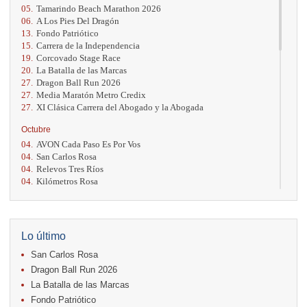
05.
Tamarindo Beach Marathon 2026
06.
A Los Pies Del Dragón
13.
Fondo Patriótico
15.
Carrera de la Independencia
19.
Corcovado Stage Race
20.
La Batalla de las Marcas
27.
Dragon Ball Run 2026
27.
Media Maratón Metro Credix
27.
XI Clásica Carrera del Abogado y la Abogada
Octubre
04.
AVON Cada Paso Es Por Vos
04.
San Carlos Rosa
04.
Relevos Tres Ríos
04.
Kilómetros Rosa
11.
Run In The City
17.
Caribe Paradise Run
18.
Casa Turire Trail Run
18.
Warriors Run Circuit
Lo último
18.
Samsung Jacó Beach Half Marathon 2026
San Carlos Rosa
25.
KRun by Under Armour
25.
Run Alajuela
Dragon Ball Run 2026
31.
Halloween Fun Run
La Batalla de las Marcas
Fondo Patriótico
Noviembre