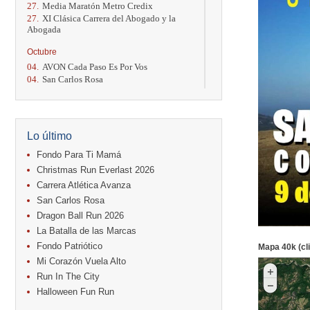
27.
Media Maratón Metro Credix
27.
XI Clásica Carrera del Abogado y la
Abogada
Octubre
04.
AVON Cada Paso Es Por Vos
04.
San Carlos Rosa
04.
Relevos Tres Ríos
04.
Kilómetros Rosa
11.
Run In The City
17.
Caribe Paradise Run
Lo último
18.
Casa Turire Trail Run
18.
Warriors Run Circuit
Fondo Para Ti Mamá
18.
Samsung Jacó Beach Half Marathon
Christmas Run Everlast 2026
2026
Carrera Atlética Avanza
25.
KRun by Under Armour
San Carlos Rosa
25.
Run Alajuela
31.
Halloween Fun Run
Dragon Ball Run 2026
La Batalla de las Marcas
Noviembre
Fondo Patriótico
Mapa 40k (cli
08.
Lindora Run
Mi Corazón Vuela Alto
15.
Entre Pan y Rosas
Run In The City
Diciembre
Halloween Fun Run
06.
Trail Vulcania 2026