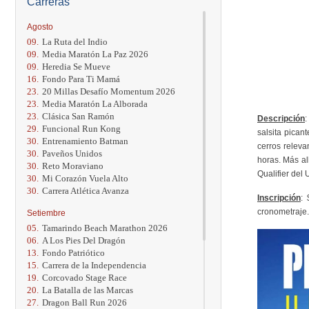
Carreras
Agosto
09.
La Ruta del Indio
09.
Media Maratón La Paz 2026
09.
Heredia Se Mueve
16.
Fondo Para Ti Mamá
23.
20 Millas Desafío Momentum 2026
23.
Media Maratón La Alborada
23.
Clásica San Ramón
Descripción
:
29.
Funcional Run Kong
salsita pica
30.
Entrenamiento Batman
cerros releva
30.
Paveños Unidos
horas. Más al
30.
Reto Moraviano
Qualifier del
30.
Mi Corazón Vuela Alto
30.
Carrera Atlética Avanza
Inscripción
: 
cronometraje.
Setiembre
05.
Tamarindo Beach Marathon 2026
06.
A Los Pies Del Dragón
13.
Fondo Patriótico
15.
Carrera de la Independencia
19.
Corcovado Stage Race
20.
La Batalla de las Marcas
27.
Dragon Ball Run 2026