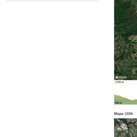
12.
Media Maratón Puntarenas 2026
13.
Christmas Run Everlast 2026
Carreras anteriores
Mapa 100k