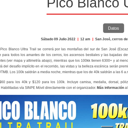
Pico Blanco U
Datos
Sábado 09 Julio 2022
|
12 am
|
San José, cerros de
 Pico Blanco Ultra Trail se correrá por las montañas del sur de San José (Escazú,
nte para todos los amantes de los cerros, los ascensos bestiales y las bajadas
ntes (ver mapa y altimetría abajo), mientras que los 100kk tienen 6300+ y al men
lá del desafío implícito en el recorrido, las vistas y la belleza escénica serán pr
 UTMB. Los 100k saldrán a media noche, mientras que los de 40k saldrán a las 6 a.
$60 para los 40k y $120 para los 100k. Incluye camisa, medalla, dorsal, póliz
 Habilitadas vía SINPE Móvil directamente con el organizador.
Más información
a