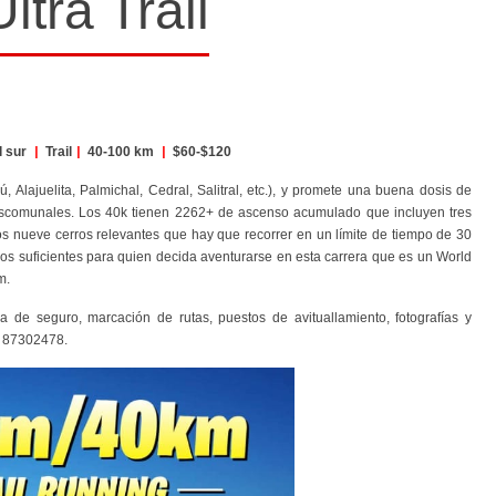
ltra Trail
l sur
|
Trail
|
40-100 km
|
$60-$120
 Alajuelita, Palmichal, Cedral, Salitral, etc.), y promete una buena dosis de
 descomunales. Los 40k tienen 2262+ de ascenso acumulado que incluyen tres
os nueve cerros relevantes que hay que recorrer en un límite de tiempo de 30
emios suficientes para quien decida aventurarse en esta carrera que es un World
m.
a de seguro, marcación de rutas, puestos de avituallamiento, fotografías y
l
87302478.