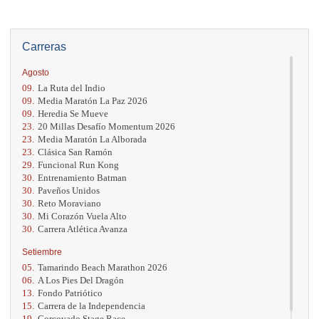
Carreras
Agosto
09.
La Ruta del Indio
09.
Media Maratón La Paz 2026
09.
Heredia Se Mueve
23.
20 Millas Desafío Momentum 2026
23.
Media Maratón La Alborada
23.
Clásica San Ramón
29.
Funcional Run Kong
30.
Entrenamiento Batman
30.
Paveños Unidos
30.
Reto Moraviano
30.
Mi Corazón Vuela Alto
30.
Carrera Atlética Avanza
Setiembre
05.
Tamarindo Beach Marathon 2026
06.
A Los Pies Del Dragón
13.
Fondo Patriótico
15.
Carrera de la Independencia
19.
Corcovado Stage Race