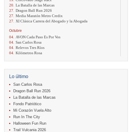
20.
La Batalla de las Marcas
27.
Dragon Ball Run 2026
27.
Media Maratón Metro Credix
27.
XI Clásica Carrera del Abogado y la Abogada
Octubre
04.
AVON Cada Paso Es Por Vos
04.
San Carlos Rosa
04.
Relevos Tres Ríos
04.
Kilómetros Rosa
11.
Run In The City
17.
Caribe Paradise Run
18.
Casa Turire Trail Run
18.
Warriors Run Circuit
Lo último
18.
Samsung Jacó Beach Half Marathon 2026
San Carlos Rosa
25.
KRun by Under Armour
25.
Run Alajuela
Dragon Ball Run 2026
31.
Halloween Fun Run
La Batalla de las Marcas
Fondo Patriótico
Noviembre
Mi Corazón Vuela Alto
08.
Lindora Run
15.
Entre Pan y Rosas
Run In The City
Halloween Fun Run
Diciembre
Trail Vulcania 2026