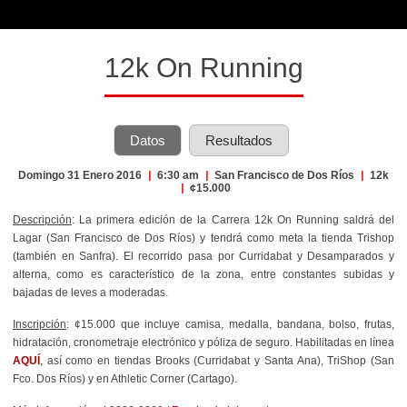
12k On Running
Datos
Resultados
Domingo 31 Enero 2016
|
6:30 am
|
San Francisco de Dos Ríos
|
12k
|
¢15.000
Descripción
: La primera edición de la Carrera 12k On Running saldrá del
Lagar (San Francisco de Dos Ríos) y tendrá como meta la tienda Trishop
(también en Sanfra). El recorrido pasa por Curridabat y Desamparados y
alterna, como es característico de la zona, entre constantes subidas y
bajadas de leves a moderadas.
Inscripción
: ¢15.000 que incluye camisa, medalla, bandana, bolso, frutas,
hidratación, cronometraje electrónico y póliza de seguro. Habilitadas en línea
AQUÍ
, así como en tiendas Brooks (Curridabat y Santa Ana), TriShop (San
Fco. Dos Ríos) y en Athletic Corner (Cartago).