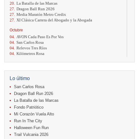
20.
La Batalla de las Marcas
27.
Dragon Ball Run 2026
27.
Media Maratón Metro Credix
27.
XI Clásica Carrera del Abogado y la Abogada
Octubre
04.
AVON Cada Paso Es Por Vos
04.
San Carlos Rosa
04.
Relevos Tres Ríos
04.
Kilómetros Rosa
11.
Run In The City
17.
Caribe Paradise Run
18.
Casa Turire Trail Run
18.
Warriors Run Circuit
Lo último
18.
Samsung Jacó Beach Half Marathon 2026
San Carlos Rosa
25.
KRun by Under Armour
25.
Run Alajuela
Dragon Ball Run 2026
31.
Halloween Fun Run
La Batalla de las Marcas
Fondo Patriótico
Noviembre
Mi Corazón Vuela Alto
08.
Lindora Run
15.
Entre Pan y Rosas
Run In The City
Halloween Fun Run
Diciembre
Trail Vulcania 2026
06.
Trail Vulcania 2026