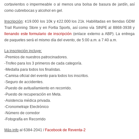
cortavientos o impermeable o al menos una bolsa de basura de jardín, así
como cubrebocas y alcohol en gel.
Inscripción
: ¢19.000 los 10k y ¢22.000 los 21k. Habilitadas en tiendas GDM
Trail Running Store y en Fortia Sports, así como vía SINPE al 8868-3938 y
llenando este formulario de inscripción
(enlace externo a ABP). La entrega
de paquetes será el mismo día del evento, de 5:00 a.m. a 7:40 a.m.
La inscripción incluye:
-Premios de nuestros patrocinadores.
-Trofeo para los 3 primeros de cada categoría.
-Medalla para todos los finalistas.
-Camisa oficial del evento para todos los inscritos.
-Seguro de accidentes.
-Puesto de avituallamiento en recorrido.
-Puesto de recuperación en Meta.
-Asistencia médica privada.
-Cronometraje Electrónico
-Número de corredor
-Fotografía en Recorrido
Más info
al 6384-2041 /
Facebook de Reventa-2