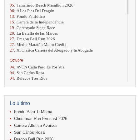
05.
Tamarindo Beach Marathon 2026
06.
A Los Pies Del Dragón
13.
Fondo Patriótico
15.
Carrera de la Independencia
19.
Corcovado Stage Race
20.
La Batalla de las Marcas
27.
Dragon Ball Run 2026
27.
Media Maratón Metro Credix
27.
XI Clásica Carrera del Abogado y la Abogada
Octubre
04.
AVON Cada Paso Es Por Vos
04.
San Carlos Rosa
04.
Relevos Tres Ríos
04.
Kilómetros Rosa
11.
Run In The City
17.
Caribe Paradise Run
18.
Casa Turire Trail Run
Lo último
18.
Warriors Run Circuit
Fondo Para Ti Mamá
18.
Samsung Jacó Beach Half Marathon 2026
25.
KRun by Under Armour
Christmas Run Everlast 2026
25.
Run Alajuela
Carrera Atlética Avanza
31.
Halloween Fun Run
San Carlos Rosa
Noviembre
Dragon Ball Run 2026