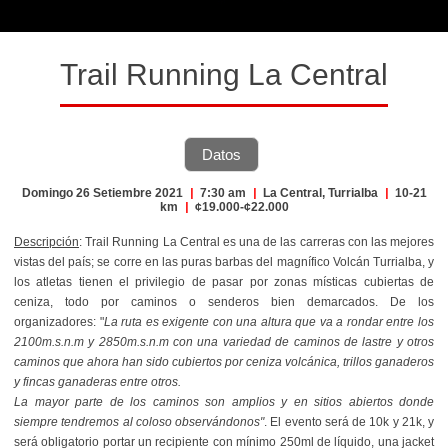
Trail Running La Central
Datos
Domingo 26 Setiembre 2021
|
7:30 am
|
La Central, Turrialba
|
10-21
km
|
¢19.000-¢22.000
Descripción
: Trail Running La Central es una de las carreras con las mejores
vistas del país; se corre en las puras barbas del magnífico Volcán Turrialba, y
los atletas tienen el privilegio de pasar por zonas místicas cubiertas de
ceniza, todo por caminos o senderos bien demarcados. De los
organizadores: "
La ruta es exigente con una altura que va a rondar entre los
2100m.s.n.m y 2850m.s.n.m con una variedad de caminos de lastre y otros
caminos que ahora han sido cubiertos por ceniza volcánica, trillos ganaderos
y fincas ganaderas entre otros.
La mayor parte de los caminos son amplios y en sitios abiertos donde
siempre tendremos al coloso observándonos"
. El evento será de 10k y 21k, y
será obligatorio portar un recipiente con mínimo 250ml de líquido, una jacket