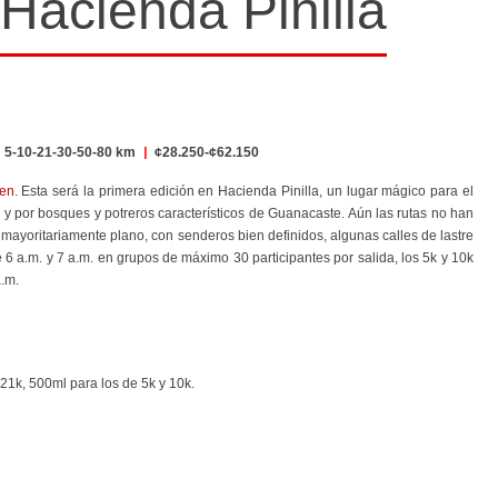
 Hacienda Pinilla
5-10-21-30-50-80 km
|
¢28.250-¢62.150
een
. Esta será la primera edición en Hacienda Pinilla, un lugar mágico para el
 y por bosques y potreros característicos de Guanacaste. Aún las rutas no han
es mayoritariamente plano, con senderos bien definidos, algunas calles de lastre
 6 a.m. y 7 a.m. en grupos de máximo 30 participantes por salida, los 5k y 10k
a.m.
 21k, 500ml para los de 5k y 10k.