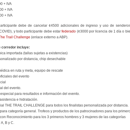
0 + IVA
00 + IVA
00 + IVA
articipante debe de cancelar ¢4500 adicionales de ingreso y uso de senderos
OVID), y todo participante debe estar
federado
(¢3000 por licencia de 1 día o bi
The Trail Challenge
(enlace externo a ABP).
 corredor incluye:
ica importada (tallas sujetas a existencias)
onalizado por distancia, chip desechable
médica en ruta y meta, equipo de rescate
oficiales del evento
cial
cial del evento.
especial para resultados e información del evento.
asistencia e hidratación.
cial THE TRAIL CHALLENGE para todos los finalistas personalizada por distancia.
para categoría general. Trofeos y productos de los patrocinadores para los primer
con Reconocimiento para los 3 primeros hombres y 3 mujeres de las categorías
 A, B y C.