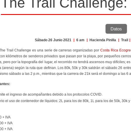
The Trail Challenge:
Datos
Sábado 26 Junio 2021
|
6 am
|
Hacienda Pinilla
|
Trail
|
 The Trail Challenge es una serie de carreras organizadas por
Costa Rica Ecogr
, con kilómetros de senderos privados que pasan por la playa, por pequeños cerros
s, pero por la topografía del lugar, el recorrido no tendrá ascensos muy difíciles; 
a (arena) según la ruta que definan. Los 80k, 50k y 30k saldrán el sábado 26 entre
ismo sábado a las 2 p.m., mientras que la carrera de 21k será el domingo a las 6 
antes:
ite el ingreso de acompañantes debido a los protocolos COVID.
rio el uso de contenedor de líquidos: 2L para los de 80k, 1L para los de 50k, 30k y
 + IVA
00 + IVA
00 + IVA