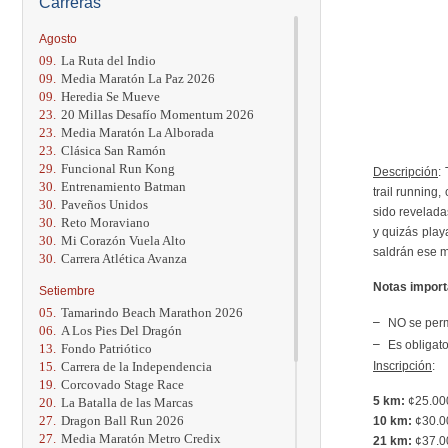
Carreras
Agosto
09.
La Ruta del Indio
09.
Media Maratón La Paz 2026
09.
Heredia Se Mueve
23.
20 Millas Desafío Momentum 2026
23.
Media Maratón La Alborada
23.
Clásica San Ramón
29.
Funcional Run Kong
Descripción
:
30.
Entrenamiento Batman
trail running
30.
Paveños Unidos
sido revelada
30.
Reto Moraviano
y quizás play
30.
Mi Corazón Vuela Alto
saldrán ese m
30.
Carrera Atlética Avanza
Notas import
Setiembre
05.
Tamarindo Beach Marathon 2026
NO se perm
06.
A Los Pies Del Dragón
Es obligato
13.
Fondo Patriótico
15.
Carrera de la Independencia
Inscripción
:
19.
Corcovado Stage Race
5 km:
¢25.000
20.
La Batalla de las Marcas
27.
Dragon Ball Run 2026
10 km:
¢30.0
27.
Media Maratón Metro Credix
21 km:
¢37.0