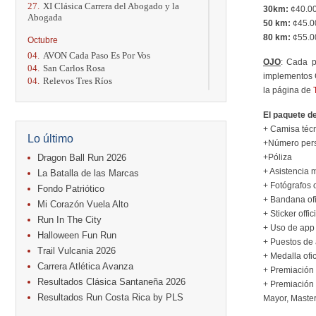
27.
XI Clásica Carrera del Abogado y la
30km:
¢40.00
Abogada
50 km:
¢45.0
80 km:
¢55.0
Octubre
04.
AVON Cada Paso Es Por Vos
OJO
: Cada p
04.
San Carlos Rosa
implementos C
04.
Relevos Tres Ríos
la página de
04.
Kilómetros Rosa
11.
Run In The City
El paquete de
17.
Caribe Paradise Run
+ Camisa técn
18.
Casa Turire Trail Run
Lo último
+Número pers
18.
Warriors Run Circuit
18.
Samsung Jacó Beach Half Marathon
Dragon Ball Run 2026
+
Póliza
2026
+ Asistencia 
La Batalla de las Marcas
25.
KRun by Under Armour
+ F
otógrafos 
Fondo Patriótico
25.
Run Alajuela
+ Bandana ofi
Mi Corazón Vuela Alto
31.
Halloween Fun Run
+
Sticker offi
Run In The City
+ Uso de app 
Noviembre
Halloween Fun Run
+ Puestos de 
08.
Lindora Run
Trail Vulcania 2026
+ Medalla ofi
15.
Entre Pan y Rosas
Carrera Atlética Avanza
+ Premiación 
Diciembre
Resultados Clásica Santaneña 2026
+ Premiación 
06.
Trail Vulcania 2026
Resultados Run Costa Rica by PLS
Mayor, Master
12.
Media Maratón Puntarenas 2026