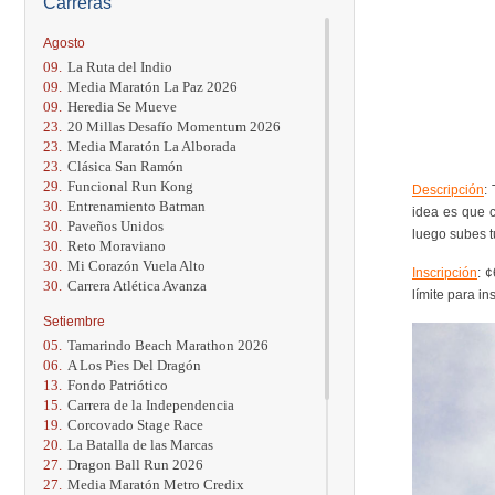
Carreras
Agosto
09.
La Ruta del Indio
09.
Media Maratón La Paz 2026
09.
Heredia Se Mueve
23.
20 Millas Desafío Momentum 2026
23.
Media Maratón La Alborada
23.
Clásica San Ramón
29.
Funcional Run Kong
Descripción
:
30.
Entrenamiento Batman
idea es que c
30.
Paveños Unidos
luego subes t
30.
Reto Moraviano
30.
Mi Corazón Vuela Alto
Inscripción
: 
30.
Carrera Atlética Avanza
límite para in
Setiembre
05.
Tamarindo Beach Marathon 2026
06.
A Los Pies Del Dragón
13.
Fondo Patriótico
15.
Carrera de la Independencia
19.
Corcovado Stage Race
20.
La Batalla de las Marcas
27.
Dragon Ball Run 2026
27.
Media Maratón Metro Credix