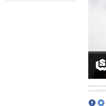
Carreras anteriores
Información b
cancelación d