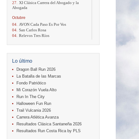
27.
XI Clásica Carrera del Abogado y la
Abogada
Octubre
04.
AVON Cada Paso Es Por Vos
04.
San Carlos Rosa
04.
Relevos Tres Ríos
04.
Kilómetros Rosa
11.
Run In The City
17.
Caribe Paradise Run
18.
Casa Turire Trail Run
Lo último
18.
Warriors Run Circuit
18.
Samsung Jacó Beach Half Marathon
Dragon Ball Run 2026
2026
La Batalla de las Marcas
25.
KRun by Under Armour
Fondo Patriótico
25.
Run Alajuela
Mi Corazón Vuela Alto
31.
Halloween Fun Run
Run In The City
Noviembre
Halloween Fun Run
08.
Lindora Run
Trail Vulcania 2026
15.
Entre Pan y Rosas
Carrera Atlética Avanza
Diciembre
Resultados Clásica Santaneña 2026
06.
Trail Vulcania 2026
Resultados Run Costa Rica by PLS
12.
Media Maratón Puntarenas 2026