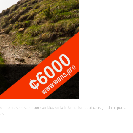
se hace responsable por cambios en la información aquí consignada ni por la
es.