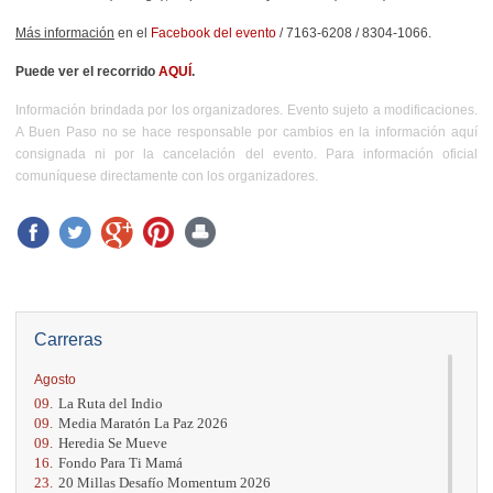
Más información
en el
Facebook del evento
/ 7163-6208 / 8304-1066.
Puede ver el recorrido
AQUÍ
.
Información brindada por los organizadores. Evento sujeto a modificaciones.
A Buen Paso no se hace responsable por cambios en la información aquí
consignada ni por la cancelación del evento. Para información oficial
comuníquese directamente con los organizadores.
Carreras
Agosto
09.
La Ruta del Indio
09.
Media Maratón La Paz 2026
09.
Heredia Se Mueve
16.
Fondo Para Ti Mamá
23.
20 Millas Desafío Momentum 2026