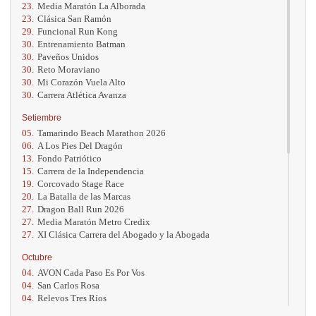
23.
Media Maratón La Alborada
23.
Clásica San Ramón
29.
Funcional Run Kong
30.
Entrenamiento Batman
30.
Paveños Unidos
30.
Reto Moraviano
30.
Mi Corazón Vuela Alto
30.
Carrera Atlética Avanza
Setiembre
05.
Tamarindo Beach Marathon 2026
06.
A Los Pies Del Dragón
13.
Fondo Patriótico
15.
Carrera de la Independencia
19.
Corcovado Stage Race
20.
La Batalla de las Marcas
27.
Dragon Ball Run 2026
27.
Media Maratón Metro Credix
27.
XI Clásica Carrera del Abogado y la Abogada
Octubre
04.
AVON Cada Paso Es Por Vos
04.
San Carlos Rosa
04.
Relevos Tres Ríos
04.
Kilómetros Rosa