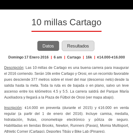
10 millas Cartago
Datos
Resultados
Domingo 17 Enero 2016
|
6 am
|
Cartago
|
16k
|
¢14.000-¢16.000
Descripción
: Las 10 millas de Cartago es una buena carrera para inaugurar
el 2016 corriendo. Serán 16k entre Cartago y Orosi, en un recorrido favorable
pues desciende 377 metros sobre el nivel del mar (descenso neto) desde la
salida hasta la meta. Toda la ruta es de bajada o en plano, salvo un leve
ascenso entre los kilómetros 4.5 y 5.5. La carrera saldrá del Parque María
Auxiliadora y llegará a la Plaza de Fútbol de Orosi (ver mapa abajo).
Inscripción
: ¢14.000 en preventa (durante el 2015) y ¢16.000 en venta
regular (a partir del 1 de enero del 2016). Incluye camisa, medalla,
hidratación, frutas, cronometraje electrónico y póliza de seguro.
Habilitadas en tiendas Brooks, Newton, Runners (Pavas), Momia Multisport,
Athletic Corner (Cartago), Deportes Tibás y Bike Lab (Pinares).