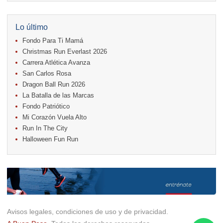
11.
Run In The City
17.
Caribe Paradise Run
18.
Casa Turire Trail Run
Lo último
18.
Warriors Run Circuit
Fondo Para Ti Mamá
18.
Samsung Jacó Beach Half Marathon 2026
25.
KRun by Under Armour
Christmas Run Everlast 2026
25.
Run Alajuela
Carrera Atlética Avanza
31.
Halloween Fun Run
San Carlos Rosa
Noviembre
Dragon Ball Run 2026
08.
Lindora Run
La Batalla de las Marcas
15.
Entre Pan y Rosas
Fondo Patriótico
Mi Corazón Vuela Alto
Diciembre
Run In The City
06.
Trail Vulcania 2026
Halloween Fun Run
12.
Media Maratón Puntarenas 2026
13.
Christmas Run Everlast 2026
Carreras anteriores
Avisos legales, condiciones de uso y de privacidad.