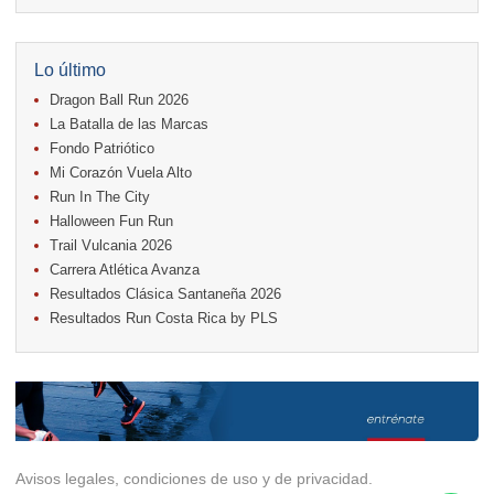
11.
Run In The City
17.
Caribe Paradise Run
18.
Casa Turire Trail Run
18.
Warriors Run Circuit
Lo último
18.
Samsung Jacó Beach Half Marathon 2026
Dragon Ball Run 2026
25.
KRun by Under Armour
25.
Run Alajuela
La Batalla de las Marcas
31.
Halloween Fun Run
Fondo Patriótico
Mi Corazón Vuela Alto
Noviembre
Run In The City
08.
Lindora Run
15.
Entre Pan y Rosas
Halloween Fun Run
Trail Vulcania 2026
Diciembre
Carrera Atlética Avanza
06.
Trail Vulcania 2026
Resultados Clásica Santaneña 2026
12.
Media Maratón Puntarenas 2026
Resultados Run Costa Rica by PLS
Carreras anteriores
Avisos legales, condiciones de uso y de privacidad.