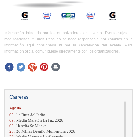
Información brindada por los organizadores del evento. Evento sujeto a
modificaciones. A Buen Paso no se hace responsable por cambios en la
información aquí consignada ni por la cancelación del evento. Para
información oficial comuníquese directamente con los organizadores.
Carreras
Agosto
09.
La Ruta del Indio
09.
Media Maratón La Paz 2026
09.
Heredia Se Mueve
23.
20 Millas Desafío Momentum 2026
23.
Media Maratón La Alborada