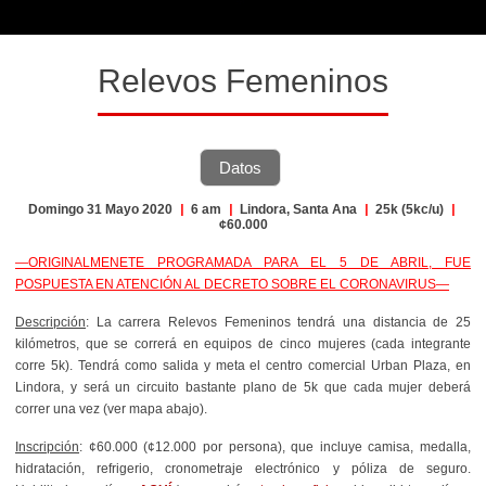
Relevos Femeninos
Datos
Domingo 31 Mayo 2020
|
6 am
|
Lindora, Santa Ana
|
25k (5kc/u)
|
¢60.000
—ORIGINALMENETE PROGRAMADA PARA EL 5 DE ABRIL, FUE
POSPUESTA EN ATENCIÓN AL DECRETO SOBRE EL CORONAVIRUS—
Descripción
: La carrera Relevos Femeninos tendrá una distancia de 25
kilómetros, que se correrá en equipos de cinco mujeres (cada integrante
corre 5k). Tendrá como salida y meta el centro comercial Urban Plaza, en
Lindora, y será un circuito bastante plano de 5k que cada mujer deberá
correr una vez (ver mapa abajo).
Inscripción
: ¢60.000 (¢12.000 por persona), que incluye camisa, medalla,
hidratación, refrigerio, cronometraje electrónico y póliza de seguro.