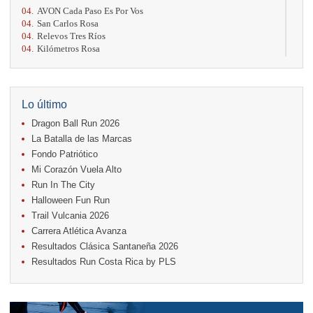
04.
AVON Cada Paso Es Por Vos
04.
San Carlos Rosa
04.
Relevos Tres Ríos
04.
Kilómetros Rosa
11.
Run In The City
17.
Caribe Paradise Run
18.
Casa Turire Trail Run
18.
Warriors Run Circuit
Lo último
18.
Samsung Jacó Beach Half Marathon 2026
Dragon Ball Run 2026
25.
KRun by Under Armour
25.
Run Alajuela
La Batalla de las Marcas
31.
Halloween Fun Run
Fondo Patriótico
Mi Corazón Vuela Alto
Noviembre
Run In The City
08.
Lindora Run
15.
Entre Pan y Rosas
Halloween Fun Run
Trail Vulcania 2026
Diciembre
Carrera Atlética Avanza
06.
Trail Vulcania 2026
Resultados Clásica Santaneña 2026
12.
Media Maratón Puntarenas 2026
Resultados Run Costa Rica by PLS
Carreras anteriores