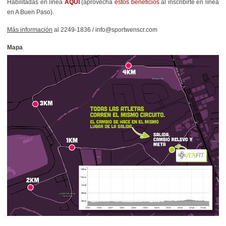
Habilitadas en línea
AQUÍ
(aprovechá
estos beneficios
al inscribirte en línea
en A Buen Paso).
Más información
al 2249-1836 / info@sportwenscr.com
Mapa