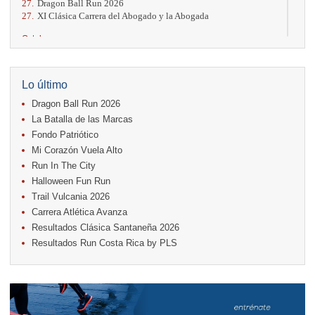
27.
Dragon Ball Run 2026
27.
XI Clásica Carrera del Abogado y la Abogada
Octubre
04.
AVON Cada Paso Es Por Vos
04.
San Carlos Rosa
04.
Relevos Tres Ríos
Lo último
04.
Kilómetros Rosa
Dragon Ball Run 2026
11.
Run In The City
17.
Caribe Paradise Run
La Batalla de las Marcas
18.
Casa Turire Trail Run
Fondo Patriótico
18.
Samsung Jacó Beach Half Marathon 2026
Mi Corazón Vuela Alto
18.
Warriors Run Circuit
Run In The City
25.
KRun by Under Armour
25.
Run Alajuela
Halloween Fun Run
31.
Halloween Fun Run
Trail Vulcania 2026
Carrera Atlética Avanza
Noviembre
Resultados Clásica Santaneña 2026
08.
Lindora Run
Resultados Run Costa Rica by PLS
15.
Entre Pan y Rosas
Diciembre
06.
Trail Vulcania 2026
12.
Media Maratón Puntarenas 2026