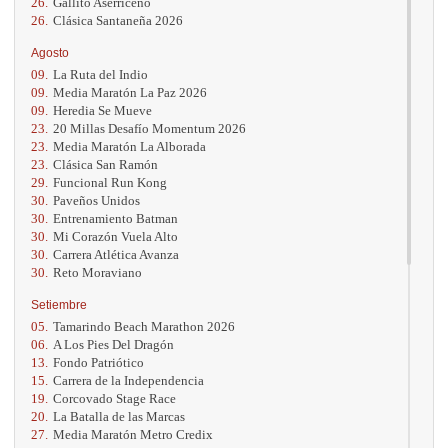
26.
Gallito Aserriceño
26.
Clásica Santaneña 2026
Agosto
09.
La Ruta del Indio
09.
Media Maratón La Paz 2026
09.
Heredia Se Mueve
23.
20 Millas Desafío Momentum 2026
23.
Media Maratón La Alborada
23.
Clásica San Ramón
29.
Funcional Run Kong
30.
Paveños Unidos
30.
Entrenamiento Batman
30.
Mi Corazón Vuela Alto
30.
Carrera Atlética Avanza
30.
Reto Moraviano
Setiembre
05.
Tamarindo Beach Marathon 2026
06.
A Los Pies Del Dragón
13.
Fondo Patriótico
15.
Carrera de la Independencia
19.
Corcovado Stage Race
20.
La Batalla de las Marcas
27.
Media Maratón Metro Credix