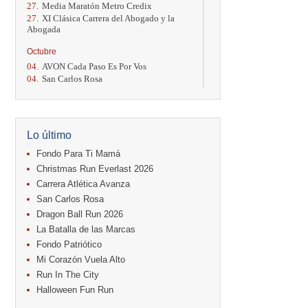
27.
Media Maratón Metro Credix
27.
XI Clásica Carrera del Abogado y la
Abogada
Octubre
04.
AVON Cada Paso Es Por Vos
04.
San Carlos Rosa
04.
Relevos Tres Ríos
04.
Kilómetros Rosa
11.
Run In The City
17.
Caribe Paradise Run
Lo último
18.
Casa Turire Trail Run
18.
Warriors Run Circuit
Fondo Para Ti Mamá
18.
Samsung Jacó Beach Half Marathon
Christmas Run Everlast 2026
2026
Carrera Atlética Avanza
25.
KRun by Under Armour
San Carlos Rosa
25.
Run Alajuela
31.
Halloween Fun Run
Dragon Ball Run 2026
La Batalla de las Marcas
Noviembre
Fondo Patriótico
08.
Lindora Run
Mi Corazón Vuela Alto
15.
Entre Pan y Rosas
Run In The City
Diciembre
Halloween Fun Run
06.
Trail Vulcania 2026