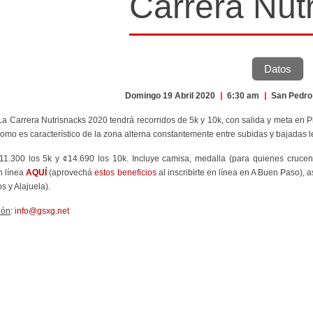
Carrera Nut
Datos
Domingo 19 Abril 2020
|
6:30 am
|
San Pedr
 La Carrera Nutrisnacks 2020 tendrá recorridos de 5k y 10k, con salida y meta en P
como es característico de la zona alterna constantemente entre subidas y bajadas 
¢11.300 los 5k y ¢14.690 los 10k. Incluye camisa, medalla (para quienes crucen l
n línea
AQUÍ
(aprovechá
estos beneficios
al inscribirte en línea en A Buen Paso),
 y Alajuela).
ión
:
info@gsxg.net