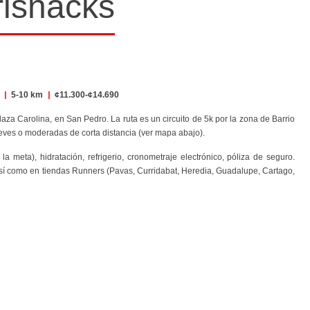
risnacks
o
|
5-10 km
|
¢11.300-¢14.690
laza Carolina, en San Pedro. La ruta es un circuito de 5k por la zona de Barrio
leves o moderadas de corta distancia (ver mapa abajo).
a meta), hidratación, refrigerio, cronometraje electrónico, póliza de seguro.
 así como en tiendas Runners (Pavas, Curridabat, Heredia, Guadalupe, Cartago,