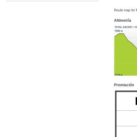
12.
Media Maratón Puntarenas 2026
13.
Christmas Run Everlast 2026
Route map for
Carreras anteriores
Altimetría
Premiación