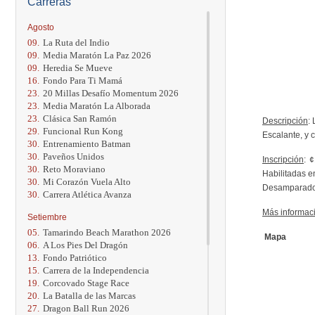
Carreras
Agosto
09.
La Ruta del Indio
09.
Media Maratón La Paz 2026
09.
Heredia Se Mueve
16.
Fondo Para Ti Mamá
23.
20 Millas Desafío Momentum 2026
23.
Media Maratón La Alborada
23.
Clásica San Ramón
Descripción
:
29.
Funcional Run Kong
Escalante, y 
30.
Entrenamiento Batman
30.
Paveños Unidos
Inscripción
: 
30.
Reto Moraviano
Habilitadas e
30.
Mi Corazón Vuela Alto
Desamparados
30.
Carrera Atlética Avanza
Más informac
Setiembre
05.
Tamarindo Beach Marathon 2026
Mapa
06.
A Los Pies Del Dragón
13.
Fondo Patriótico
15.
Carrera de la Independencia
19.
Corcovado Stage Race
20.
La Batalla de las Marcas
27.
Dragon Ball Run 2026