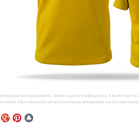
rindada por los organizadores. Evento sujeto a modificaciones. A Buen Paso no 
el evento. Para información oficial comuníquese directamente con los organizador