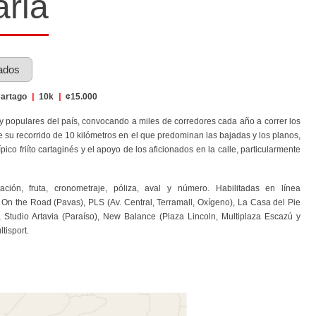
ria
ados
artago
|
10k
|
¢15.000
 y populares del país, convocando a miles de corredores cada año a correr los
e su recorrido de 10 kilómetros en el que predominan las bajadas y los planos,
ico friíto cartaginés y el apoyo de los aficionados en la calle, particularmente
ación, fruta, cronometraje, póliza, aval y número. Habilitadas en línea
s On the Road (Pavas), PLS (Av. Central, Terramall, Oxígeno), La Casa del Pie
, Studio Artavia (Paraíso), New Balance (Plaza Lincoln, Multiplaza Escazú y
tisport.