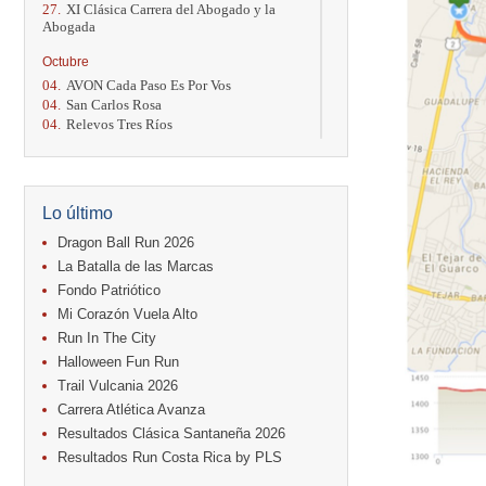
27.
XI Clásica Carrera del Abogado y la
Abogada
Octubre
04.
AVON Cada Paso Es Por Vos
04.
San Carlos Rosa
04.
Relevos Tres Ríos
04.
Kilómetros Rosa
11.
Run In The City
17.
Caribe Paradise Run
18.
Casa Turire Trail Run
Lo último
18.
Warriors Run Circuit
18.
Samsung Jacó Beach Half Marathon
Dragon Ball Run 2026
2026
La Batalla de las Marcas
25.
KRun by Under Armour
Fondo Patriótico
25.
Run Alajuela
Mi Corazón Vuela Alto
31.
Halloween Fun Run
Run In The City
Noviembre
Halloween Fun Run
08.
Lindora Run
Trail Vulcania 2026
15.
Entre Pan y Rosas
Carrera Atlética Avanza
Diciembre
Resultados Clásica Santaneña 2026
06.
Trail Vulcania 2026
Resultados Run Costa Rica by PLS
12.
Media Maratón Puntarenas 2026