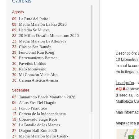
Carreras
Agosto
09.
La Ruta del Indio
09.
Media Maratón La Paz 2026
09.
Heredia Se Mueve
23.
20 Millas Desafío Momentum 2026
23.
Media Maratón La Alborada
23.
Clásica San Ramón
29.
Funcional Run Kong
Descripción
:
30.
Entrenamiento Batman
10 kilómetros
30.
Paveños Unidos
lo cual la con
30.
Reto Moraviano
en la llegada
30.
Mi Corazón Vuela Alto
30.
Carrera Atlética Avanza
Inscripción
: 
AQUÍ
(aprov
Setiembre
(Heredia), Fo
05.
Tamarindo Beach Marathon 2026
Multiplaza Cu
06.
A Los Pies Del Dragón
13.
Fondo Patriótico
Más informac
15.
Carrera de la Independencia
19.
Corcovado Stage Race
Mapa (clica p
20.
La Batalla de las Marcas
27.
Dragon Ball Run 2026
27.
Media Maratón Metro Credix