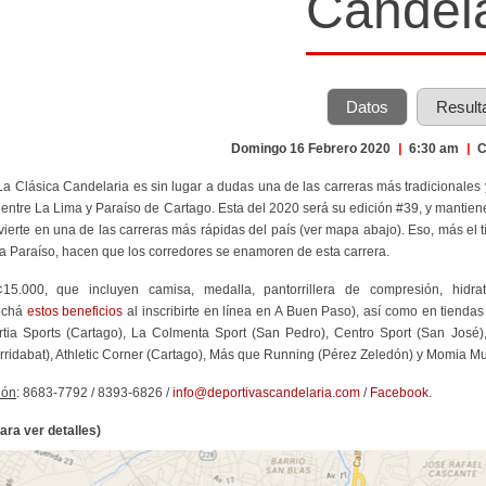
Candela
Datos
Result
Domingo 16 Febrero 2020
|
6:30 am
|
C
 La Clásica Candelaria es sin lugar a dudas una de las carreras más tradicionales
 entre La Lima y Paraíso de Cartago. Esta del 2020 será su edición #39, y mantien
vierte en una de las carreras más rápidas del país (ver mapa abajo). Eso, más el típ
 a Paraíso, hacen que los corredores se enamoren de esta carrera.
¢15.000, que incluyen camisa, medalla, pantorrillera de compresión, hidrat
echá
estos beneficios
al inscribirte en línea en A Buen Paso), así como en tienda
rtia Sports (Cartago), La Colmenta Sport (San Pedro), Centro Sport (San José)
rridabat), Athletic Corner (Cartago), Más que Running (Pérez Zeledón) y Momia Mul
ión
: 8683-7792 / 8393-6826 /
info@deportivascandelaria.com
/
Facebook
.
ara ver detalles)