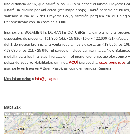
una distancia de 5k, que saldrá a las 5:30 a.m. desde el mismo Proyecto Gol
y hará un circuito por ahí cerca (ver mapa abajo). Habrá servicio de buses,
saliendo a lsa 4:15 del Proyecto Gol, y también parqueo en el Colegio
Panamericano con un costo de ¢3000.
Inscripción
: SOLAMENTE DURANTE OCTUBRE, la carrera tendrá precios
especiales de preventa: ¢11.300 (5k), ¢15.820 (10k) y ¢22.600 (21k). A partir
del 1 de noviembre inicia la venta regular, los 5k costarán ¢13.560, los 10k
¢18.080 y los 21k ¢25.990. El paquete incluye camisa marca New Balance,
medalla para los finalistas, hidratación, refrigerio, cronometraje electrónico y
póliza de seguro. Habilitadas en línea
AQUÍ
(aprovechá
estos beneficios
al
inscribirte en línea en A Buen Paso), así como en tiendas Runners.
Más información
a
info@gsxg.net
Mapa 21k