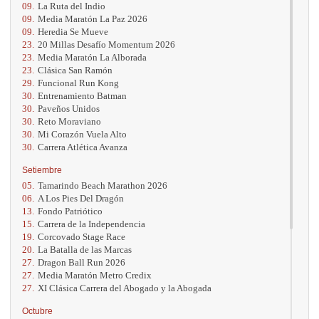
09.
La Ruta del Indio
09.
Media Maratón La Paz 2026
09.
Heredia Se Mueve
23.
20 Millas Desafío Momentum 2026
23.
Media Maratón La Alborada
23.
Clásica San Ramón
29.
Funcional Run Kong
30.
Entrenamiento Batman
30.
Paveños Unidos
30.
Reto Moraviano
30.
Mi Corazón Vuela Alto
30.
Carrera Atlética Avanza
Setiembre
05.
Tamarindo Beach Marathon 2026
06.
A Los Pies Del Dragón
13.
Fondo Patriótico
15.
Carrera de la Independencia
19.
Corcovado Stage Race
20.
La Batalla de las Marcas
27.
Dragon Ball Run 2026
27.
Media Maratón Metro Credix
27.
XI Clásica Carrera del Abogado y la Abogada
Octubre