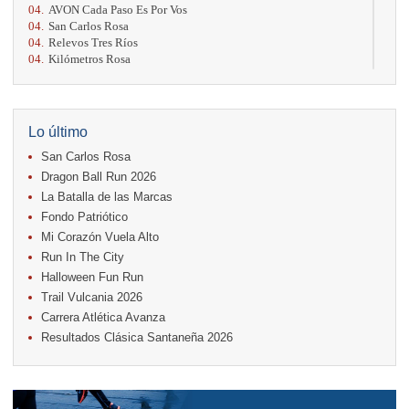
04.
AVON Cada Paso Es Por Vos
04.
San Carlos Rosa
04.
Relevos Tres Ríos
04.
Kilómetros Rosa
11.
Run In The City
17.
Caribe Paradise Run
18.
Casa Turire Trail Run
18.
Warriors Run Circuit
Lo último
18.
Samsung Jacó Beach Half Marathon 2026
San Carlos Rosa
25.
KRun by Under Armour
25.
Run Alajuela
Dragon Ball Run 2026
31.
Halloween Fun Run
La Batalla de las Marcas
Fondo Patriótico
Noviembre
Mi Corazón Vuela Alto
08.
Lindora Run
15.
Entre Pan y Rosas
Run In The City
Halloween Fun Run
Diciembre
Trail Vulcania 2026
06.
Trail Vulcania 2026
Carrera Atlética Avanza
12.
Media Maratón Puntarenas 2026
Resultados Clásica Santaneña 2026
Carreras anteriores