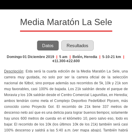
Media Maratón La Sele
Datos
Resultados
Domingo 01 Diciembre 2019
|
5 am
|
Belén, Heredia
|
5-10-21 km
|
¢11.300-¢22.600
Descripción
: Esta será la cuarta edición de la Media Maratón La Sele, una
carrera muy gustada, no solo por ser la carrera oficial de la selección
nacional de fútbol, sino porque además sus recorridos de 5k, 10k y 21k son
muy favorables, casi 100% de bajada. Los 21k saldrán desde el parque de
Moravia y los 10k saldrán desde el Centro Comercial Lagunillas, en Heredia;
ambos tendrán como meta el Complejo Deportivo Fedefútbol Plycem, más
conocido como Proyecto Gol.
El recorrido de 21k tiene 337 metros de
descenso neto así que es una delicia para lograr buenos tiempos; solamente
hay unos 600 metros de cuesta en el kilómetro 10, pero salvo eso, todo es
bajar. El recorrido de los 10k (los últimos 10k de los 21k) también será casi
100% descenso y saldrá a las 5:40 a.m. (ver mapa abajo). También habrá