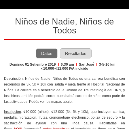
Niños de Nadie, Niños de
Todos
Datos
Resultados
Domingo 01 Setiembre 2019
|
6:30 am
|
San José
|
3-5-10 km
|
¢10.000-¢12.000 IVA incluido
Descripción
: Niños de Nadie, Niños de Todos es una carrera benéfica con
recorridos de 3k, 5k y 10k con salida y meta frente al Hospital Nacional de
Niños. La carrera es a beneficio de la Unidad de Traumatología del HNN, y
los chicos también podrán correr pues habrá carrera de niños como parte de
las actividades. Podés ver los mapas abajo.
Inscripción
: ¢10.000 (niños), ¢12.000 (3k, 5k y 10k), que incluyen camisa,
medalla, hidratación, frutas, cronometraje electrónico, póliza de seguro y la
satisfacción de ayudar con una linda causa. Habilitadas en
línea
AQUÍ
(aprovechá
estos beneficios
al inscribirte en línea en A Buen