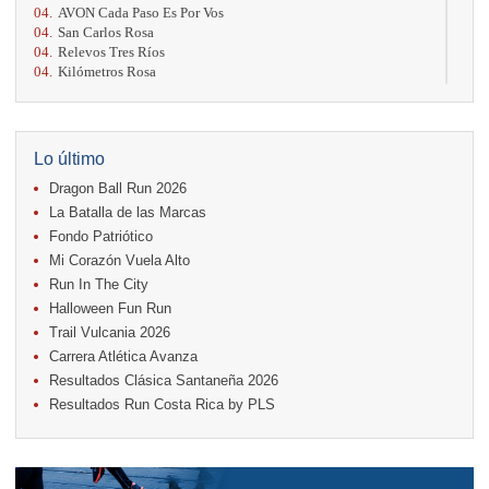
04.
AVON Cada Paso Es Por Vos
04.
San Carlos Rosa
04.
Relevos Tres Ríos
04.
Kilómetros Rosa
11.
Run In The City
17.
Caribe Paradise Run
18.
Casa Turire Trail Run
18.
Warriors Run Circuit
Lo último
18.
Samsung Jacó Beach Half Marathon 2026
Dragon Ball Run 2026
25.
KRun by Under Armour
25.
Run Alajuela
La Batalla de las Marcas
31.
Halloween Fun Run
Fondo Patriótico
Mi Corazón Vuela Alto
Noviembre
Run In The City
08.
Lindora Run
15.
Entre Pan y Rosas
Halloween Fun Run
Trail Vulcania 2026
Diciembre
Carrera Atlética Avanza
06.
Trail Vulcania 2026
Resultados Clásica Santaneña 2026
12.
Media Maratón Puntarenas 2026
Resultados Run Costa Rica by PLS
Carreras anteriores