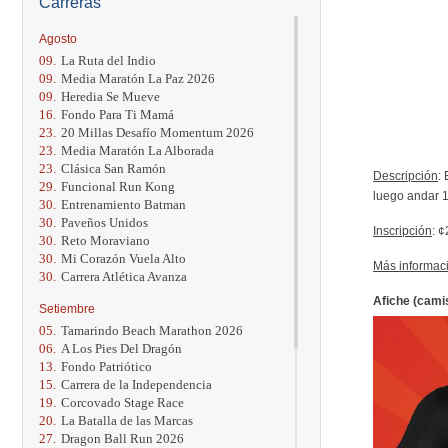
Carreras
Agosto
09.
La Ruta del Indio
09.
Media Maratón La Paz 2026
09.
Heredia Se Mueve
16.
Fondo Para Ti Mamá
23.
20 Millas Desafío Momentum 2026
23.
Media Maratón La Alborada
23.
Clásica San Ramón
Descripción
:
29.
Funcional Run Kong
luego andar 1
30.
Entrenamiento Batman
30.
Paveños Unidos
Inscripción
: ¢
30.
Reto Moraviano
30.
Mi Corazón Vuela Alto
Más informac
30.
Carrera Atlética Avanza
Afiche (cami
Setiembre
05.
Tamarindo Beach Marathon 2026
06.
A Los Pies Del Dragón
13.
Fondo Patriótico
15.
Carrera de la Independencia
19.
Corcovado Stage Race
20.
La Batalla de las Marcas
27.
Dragon Ball Run 2026