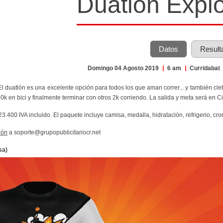
Duatlón Expl
Datos
Result
Domingo 04 Agosto 2019
|
6 am
|
Curridabat
 El duatlón es una excelente opción para todos los que aman correr... y también clet
0k en bici y finalmente terminar con otros 2k corriendo. La salida y meta será en C
23.400 IVA incluido. El paquete incluye camisa, medalla, hidratación, refrigerio, cr
ión
a soporte@grupopublicitariocr.net
sa)