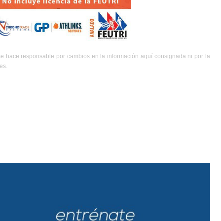
se hace responsable por cambios en la información aquí consignada ni por la
es.