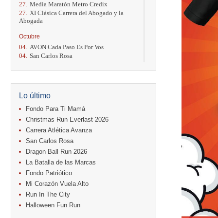
27.
Media Maratón Metro Credix
27.
XI Clásica Carrera del Abogado y la
Abogada
Octubre
04.
AVON Cada Paso Es Por Vos
04.
San Carlos Rosa
04.
Relevos Tres Ríos
04.
Kilómetros Rosa
11.
Run In The City
17.
Caribe Paradise Run
Lo último
18.
Casa Turire Trail Run
18.
Warriors Run Circuit
Fondo Para Ti Mamá
18.
Samsung Jacó Beach Half Marathon
Christmas Run Everlast 2026
2026
Carrera Atlética Avanza
25.
KRun by Under Armour
San Carlos Rosa
25.
Run Alajuela
31.
Halloween Fun Run
Dragon Ball Run 2026
La Batalla de las Marcas
Noviembre
Fondo Patriótico
08.
Lindora Run
Mi Corazón Vuela Alto
15.
Entre Pan y Rosas
Run In The City
Diciembre
Halloween Fun Run
06.
Trail Vulcania 2026