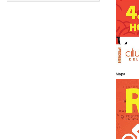
12.
Media Maratón Puntarenas 2026
13.
Christmas Run Everlast 2026
Carreras anteriores
Mapa