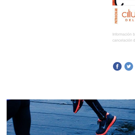
Información b
cancelación d