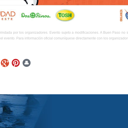
rindada por los organizadores. Evento sujeto a modificaciones. A Buen Paso no 
el evento. Para información oficial comuníquese directamente con los organizador