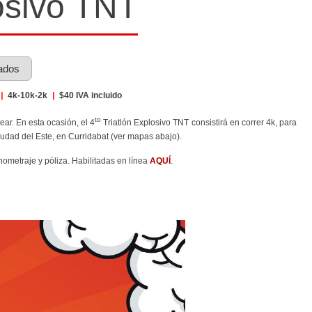
osivo TNT
ados
|
4k-10k-2k
|
$40 IVA incluido
to
ear. En esta ocasión, el 4
Triatlón Explosivo TNT consistirá en correr 4k, para
iudad del Este, en Curridabat (ver mapas abajo).
onometraje y póliza. Habilitadas en línea
AQUÍ
.