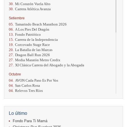
30.
Mi Corazón Vuela Alto
30.
Carrera Atlética Avanza
Setiembre
05.
Tamarindo Beach Marathon 2026
06.
A Los Pies Del Dragón
13.
Fondo Patriótico
15.
Carrera de la Independencia
19.
Corcovado Stage Race
20.
La Batalla de las Marcas
27.
Dragon Ball Run 2026
27.
Media Maratón Metro Credix
27.
XI Clásica Carrera del Abogado y la Abogada
Octubre
04.
AVON Cada Paso Es Por Vos
04.
San Carlos Rosa
04.
Relevos Tres Ríos
04.
Kilómetros Rosa
11.
Run In The City
17.
Caribe Paradise Run
18.
Casa Turire Trail Run
Lo último
18.
Warriors Run Circuit
Fondo Para Ti Mamá
18.
Samsung Jacó Beach Half Marathon 2026
25.
KRun by Under Armour