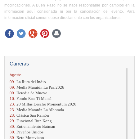
modificaciones. A Buen Paso no se hace responsable por cambios en la
información aquí consignada ni por la cancelación del evento. Para
información oficial comuníquese directamente con los organizadores.
Carreras
Agosto
09.
La Ruta del Indio
09.
Media Maratón La Paz 2026
09.
Heredia Se Mueve
16.
Fondo Para Ti Mamá
23.
20 Millas Desafío Momentum 2026
23.
Media Maratón La Alborada
23.
Clásica San Ramón
29.
Funcional Run Kong
30.
Entrenamiento Batman
30.
Paveños Unidos
30.
Reto Moraviano