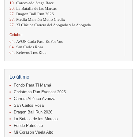
19.
Corcovado Stage Race
20.
La Batalla de las Marcas
27.
Dragon Ball Run 2026
27.
Media Maratón Metro Credix
27.
XI Clásica Carrera del Abogado y la Abogada
Octubre
04.
AVON Cada Paso Es Por Vos
04.
San Carlos Rosa
04.
Relevos Tres Ríos
04.
Kilómetros Rosa
11.
Run In The City
17.
Caribe Paradise Run
18.
Casa Turire Trail Run
Lo último
18.
Warriors Run Circuit
Fondo Para Ti Mamá
18.
Samsung Jacó Beach Half Marathon 2026
25.
KRun by Under Armour
Christmas Run Everlast 2026
25.
Run Alajuela
Carrera Atlética Avanza
31.
Halloween Fun Run
San Carlos Rosa
Noviembre
Dragon Ball Run 2026
08.
Lindora Run
La Batalla de las Marcas
15.
Entre Pan y Rosas
Fondo Patriótico
Mi Corazón Vuela Alto
Diciembre