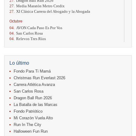
27.
Dragon Ball Run 2026
27.
Media Maratón Metro Credix
27.
XI Clásica Carrera del Abogado y la Abogada
Octubre
04.
AVON Cada Paso Es Por Vos
04.
San Carlos Rosa
04.
Relevos Tres Ríos
04.
Kilómetros Rosa
11.
Run In The City
17.
Caribe Paradise Run
18.
Casa Turire Trail Run
Lo último
18.
Warriors Run Circuit
Fondo Para Ti Mamá
18.
Samsung Jacó Beach Half Marathon 2026
25.
KRun by Under Armour
Christmas Run Everlast 2026
25.
Run Alajuela
Carrera Atlética Avanza
31.
Halloween Fun Run
San Carlos Rosa
Noviembre
Dragon Ball Run 2026
08.
Lindora Run
La Batalla de las Marcas
15.
Entre Pan y Rosas
Fondo Patriótico
Mi Corazón Vuela Alto
Diciembre
Run In The City
06.
Trail Vulcania 2026
Halloween Fun Run
12.
Media Maratón Puntarenas 2026