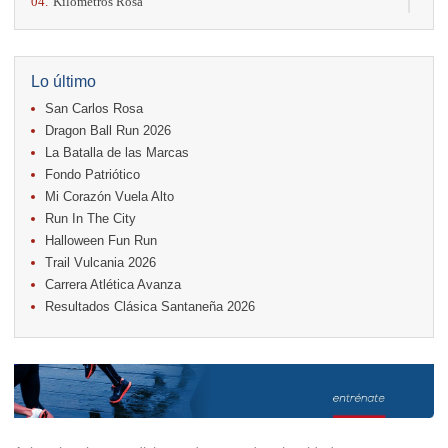
04.
Kilómetros Rosa
11.
Run In The City
17.
Caribe Paradise Run
18.
Casa Turire Trail Run
18.
Warriors Run Circuit
Lo último
18.
Samsung Jacó Beach Half Marathon 2026
San Carlos Rosa
25.
KRun by Under Armour
25.
Run Alajuela
Dragon Ball Run 2026
31.
Halloween Fun Run
La Batalla de las Marcas
Fondo Patriótico
Noviembre
Mi Corazón Vuela Alto
08.
Lindora Run
15.
Entre Pan y Rosas
Run In The City
Halloween Fun Run
Diciembre
Trail Vulcania 2026
06.
Trail Vulcania 2026
Carrera Atlética Avanza
12.
Media Maratón Puntarenas 2026
Resultados Clásica Santaneña 2026
Carreras anteriores