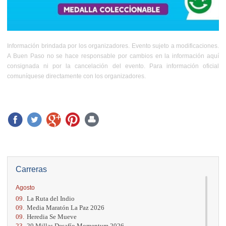
Información brindada por los organizadores. Evento sujeto a modificaciones.
A Buen Paso no se hace responsable por cambios en la información aquí
consignada ni por la cancelación del evento. Para información oficial
comuníquese directamente con los organizadores.
Carreras
Agosto
09.
La Ruta del Indio
09.
Media Maratón La Paz 2026
09.
Heredia Se Mueve
23.
20 Millas Desafío Momentum 2026