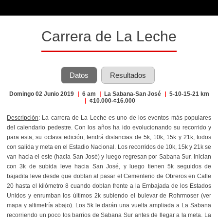
Carrera de La Leche
Datos
Resultados
Domingo 02 Junio 2019
|
6 am
|
La Sabana-San José
|
5-10-15-21 km
|
¢10.000-¢16.000
Descripción
: La carrera de La Leche es uno de los eventos más populares
del calendario pedestre. Con los años ha ido evolucionando su recorrido y
para esta, su octava edición, tendrá distancias de 5k, 10k, 15k y 21k, todos
con salida y meta en el Estadio Nacional. Los recorridos de 10k, 15k y 21k se
van hacia el este (hacia San José) y luego regresan por Sabana Sur. Inician
con 3k de subida leve hacia San José, y luego tienen 5k seguidos de
bajadita leve desde que doblan al pasar el Cementerio de Obreros en Calle
20 hasta el kilómetro 8 cuando doblan frente a la Embajada de los Estados
Unidos y enrumban los últimos 2k subiendo el bulevar de Rohrmoser (ver
mapa y altimetría abajo). Los 5k le darán una vuelta ampliada a La Sabana
recorriendo un poco los barrios de Sabana Sur antes de llegar a la meta. La