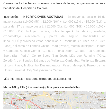
Carrera de La Leche es un evento sin fines de lucro, las ganancias serán a
beneficio del Hospital de Colores.
Inscripción
:
—INSCRIPCIONES AGOTADAS—
En preventa, hasta el 16 de
mayo, costará ¢10.000 (5k), ¢12.000 (10k) y ¢14.000 (15k) y ¢15.000 (21k); a
partir del 17 de mayo costará ¢12.000 (5k), ¢14.000 (10k), ¢15.000 (15k) y
¢18.000 (21k). Incluyen camisa, bolsa tetrapack, hidratación, medalla,
cronometraje electrónico y póliza de seguro. Habilitadas en
línea
AQUÍ
(aprovechá
estos beneficios
al inscribirte en línea en A Buen
Paso),
así como en tiendas On the Road (Pavas), Momia Multisport (Lindora
y Cartago), Athletic Corner (Cartago), Fortia Sport (Cartago), La Colmena
Sport (San Pedro), Centro Sport (San José), Más que Running (Pérez
Zeledón), y en tiendas Extremos de Multiplaza Curridabat, Multiplaza Escazú,
Lincoln Plaza, Multicentro Desamparados, Paseo Metrópoli, Paseo de las
Flores, Terramall, City Mall y Avenida Central.
Más información
a soporte@grupopublicitariocr.net
Mapa 10k y 21k (dos vueltas) (clica para ver en detalle)