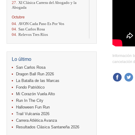
27.
XI Clásica Carrera del Abogado y la
Abogada
Octubre
04.
AVON Cada Paso Es Por Vos
04.
San Carlos Rosa
04.
Relevos Tres Ríos
04.
Kilómetros Rosa
11.
Run In The City
17.
Caribe Paradise Run
Información b
18.
Casa Turire Trail Run
Lo último
18.
Warriors Run Circuit
cancelación d
18.
Samsung Jacó Beach Half Marathon
San Carlos Rosa
2026
Dragon Ball Run 2026
25.
KRun by Under Armour
La Batalla de las Marcas
25.
Run Alajuela
Fondo Patriótico
31.
Halloween Fun Run
Mi Corazón Vuela Alto
Noviembre
Run In The City
08.
Lindora Run
Halloween Fun Run
15.
Entre Pan y Rosas
Trail Vulcania 2026
Diciembre
Carrera Atlética Avanza
06.
Trail Vulcania 2026
Resultados Clásica Santaneña 2026
12.
Media Maratón Puntarenas 2026