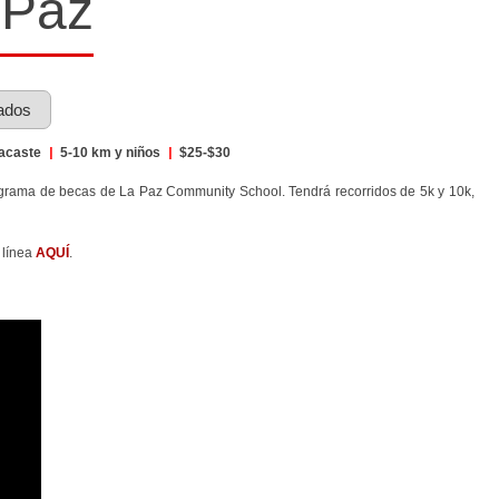
 Paz
ados
nacaste
|
5-10 km y niños
|
$25-$30
ograma de becas de La Paz Community School. Tendrá recorridos de 5k y 10k,
 línea
AQUÍ
.