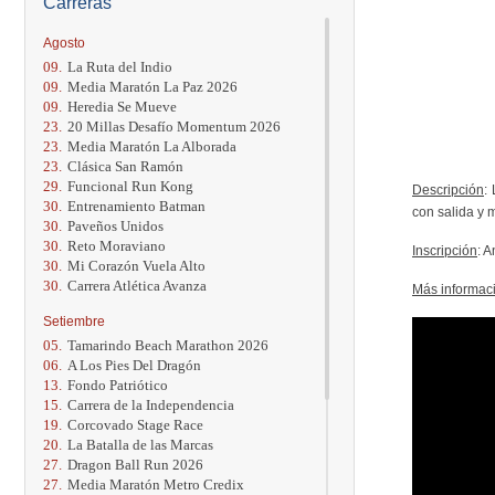
Carreras
Agosto
09.
La Ruta del Indio
09.
Media Maratón La Paz 2026
09.
Heredia Se Mueve
23.
20 Millas Desafío Momentum 2026
23.
Media Maratón La Alborada
23.
Clásica San Ramón
29.
Funcional Run Kong
Descripción
:
30.
Entrenamiento Batman
con salida y 
30.
Paveños Unidos
30.
Reto Moraviano
Inscripción
: A
30.
Mi Corazón Vuela Alto
30.
Carrera Atlética Avanza
Más informac
Setiembre
05.
Tamarindo Beach Marathon 2026
06.
A Los Pies Del Dragón
13.
Fondo Patriótico
15.
Carrera de la Independencia
19.
Corcovado Stage Race
20.
La Batalla de las Marcas
27.
Dragon Ball Run 2026
27.
Media Maratón Metro Credix