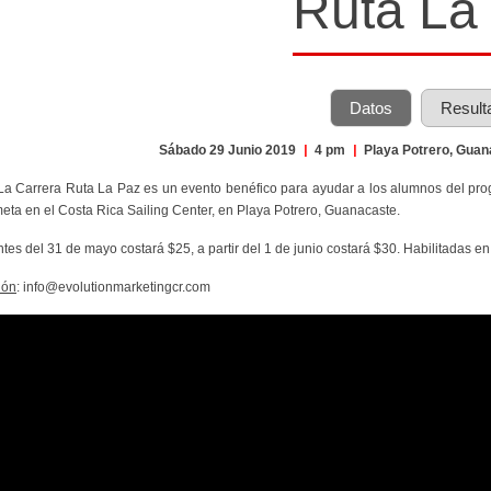
Ruta La
Datos
Result
Sábado 29 Junio 2019
|
4 pm
|
Playa Potrero, Gua
 La Carrera Ruta La Paz es un evento benéfico para ayudar a los alumnos del pr
meta en el Costa Rica Sailing Center, en Playa Potrero, Guanacaste.
ntes del 31 de mayo costará $25, a partir del 1 de junio costará $30. Habilitadas en
ión
: info@evolutionmarketingcr.com