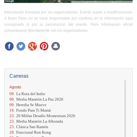
Información brindada por los organizadores. Evento sujeto a modificaciones.
A Buen Paso no se hace responsable por cambios en la información aquí
consignada ni por la cancelación del evento. Para información oficial
comuníquese directamente con los organizadores.
Carreras
Agosto
09.
La Ruta del Indio
09.
Media Maratón La Paz 2026
09.
Heredia Se Mueve
16.
Fondo Para Ti Mamá
23.
20 Millas Desafío Momentum 2026
23.
Media Maratón La Alborada
23.
Clásica San Ramón
29.
Funcional Run Kong