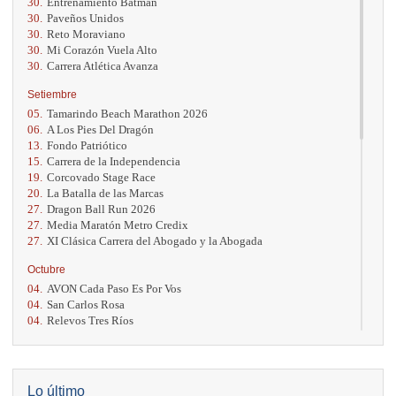
30.
Entrenamiento Batman
30.
Paveños Unidos
30.
Reto Moraviano
30.
Mi Corazón Vuela Alto
30.
Carrera Atlética Avanza
Setiembre
05.
Tamarindo Beach Marathon 2026
06.
A Los Pies Del Dragón
13.
Fondo Patriótico
15.
Carrera de la Independencia
19.
Corcovado Stage Race
20.
La Batalla de las Marcas
27.
Dragon Ball Run 2026
27.
Media Maratón Metro Credix
27.
XI Clásica Carrera del Abogado y la Abogada
Octubre
04.
AVON Cada Paso Es Por Vos
04.
San Carlos Rosa
04.
Relevos Tres Ríos
04.
Kilómetros Rosa
11.
Run In The City
17.
Caribe Paradise Run
18.
Casa Turire Trail Run
Lo último