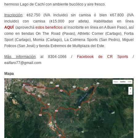
hermoso Lago de Cachí con ambiente bucólico y aire fresco.
Inscripción
: ¢62.750 (IVA incluido) sin camisa ó bien ¢67.800 (IVA
incluido) con camisa (¢15.000 por atleta). Habilitadas en línea
AQUÍ
(aprovechá
estos beneficios
al inscribirte en línea en A Buen Paso), así
como en tiendas On The Road (Pavas), Athletic Corner (Cartago), Fortia
Sport (Cartago), Momia (Cartago), La Colmena Sports (San Pedro), Miguel
Foticos (San José) y tienda Extremos de Multiplaza del Este.
Más información
al 8304-1066 /
Facebook de CR Sports
/
ealfaro77@gmail.com
Mapa