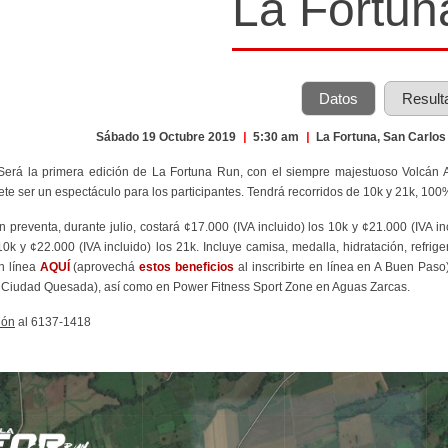
La Fortun
Datos
Result
Sábado 19 Octubre 2019
|
5:30 am
|
La Fortuna, San Carlo
 Será la primera edición de La Fortuna Run, con el siempre majestuoso Volcán 
te ser un espectáculo para los participantes. Tendrá recorridos de 10k y 21k, 100%
En preventa, durante julio, costará ¢17.000 (IVA incluido) los 10k y ¢21.000 (IVA in
 10k y ¢22.000 (IVA incluido) los 21k. Incluye camisa, medalla, hidratación, refri
n línea
AQUÍ
(aprovechá
estos beneficios
al inscribirte en línea en A Buen Pas
n Ciudad Quesada), así como en Power Fitness Sport Zone en Aguas Zarcas.
ión
al 6137-1418