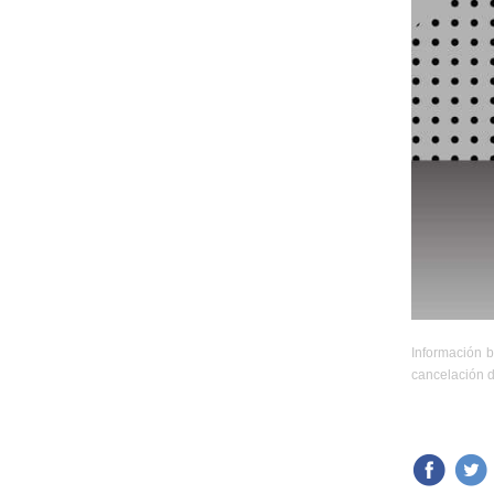
Información b
cancelación d