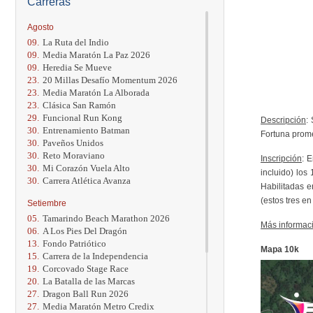
Carreras
Agosto
09.
La Ruta del Indio
09.
Media Maratón La Paz 2026
09.
Heredia Se Mueve
23.
20 Millas Desafío Momentum 2026
23.
Media Maratón La Alborada
23.
Clásica San Ramón
29.
Funcional Run Kong
Descripción
:
30.
Entrenamiento Batman
Fortuna prome
30.
Paveños Unidos
30.
Reto Moraviano
Inscripción
: 
30.
Mi Corazón Vuela Alto
incluido) los
30.
Carrera Atlética Avanza
Habilitadas e
(estos tres e
Setiembre
05.
Tamarindo Beach Marathon 2026
Más informac
06.
A Los Pies Del Dragón
13.
Fondo Patriótico
Mapa 10k
15.
Carrera de la Independencia
19.
Corcovado Stage Race
20.
La Batalla de las Marcas
27.
Dragon Ball Run 2026
27.
Media Maratón Metro Credix