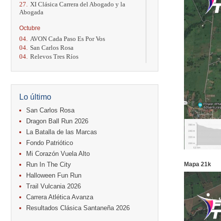
27.
XI Clásica Carrera del Abogado y la
Abogada
Octubre
04.
AVON Cada Paso Es Por Vos
04.
San Carlos Rosa
04.
Relevos Tres Ríos
04.
Kilómetros Rosa
11.
Run In The City
17.
Caribe Paradise Run
18.
Casa Turire Trail Run
Lo último
18.
Warriors Run Circuit
18.
Samsung Jacó Beach Half Marathon
San Carlos Rosa
2026
Dragon Ball Run 2026
25.
KRun by Under Armour
La Batalla de las Marcas
25.
Run Alajuela
Fondo Patriótico
31.
Halloween Fun Run
Mi Corazón Vuela Alto
Noviembre
Run In The City
Mapa 21k
08.
Lindora Run
Halloween Fun Run
15.
Entre Pan y Rosas
Trail Vulcania 2026
Diciembre
Carrera Atlética Avanza
06.
Trail Vulcania 2026
Resultados Clásica Santaneña 2026
12.
Media Maratón Puntarenas 2026