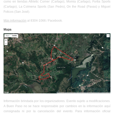
como en tiendas Athletic Corner (Cartago), Momia (Cartago), Fortia Sports
(Cartago), La Colmena Sports (San Pedro), On the Road (Pavas) y Miguel
Foticos (San José).
Más información
al 8304-1066 /
Facebook
.
Mapa
Información brindada por los organizadores. Evento sujeto a modificaciones.
A Buen Paso no se hace responsable por cambios en la información aquí
consignada ni por la cancelación del evento. Para información oficial