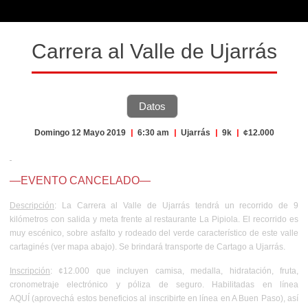
Carrera al Valle de Ujarrás
Datos
Domingo 12 Mayo 2019
|
6:30 am
|
Ujarrás
|
9k
|
¢12.000
—EVENTO CANCELADO—
Descripción
: La Carrera al Valle de Ujarrás tendrá un recorrido de 9
kilómetros con salida y meta frente al restaurante La Pipiola. El recorrido es
muy escénico, sobre asfalto y rodeado del verde característico de este valle
cartaginés (ver mapa abajo). Se brindará transporte de Cartago a Ujarrás.
Inscripción
: ¢12.000 que incluyen camisa, medalla, hidratación, fruta,
cronometraje electrónico y póliza de seguro. Habilitadas en línea
AQUÍ
(aprovechá
estos beneficios
al inscribirte en línea en A Buen Paso), así