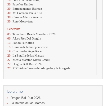
29.
Funcional Run Kong
30.
Paveños Unidos
30.
Entrenamiento Batman
30.
Mi Corazón Vuela Alto
30.
Carrera Atlética Avanza
30.
Reto Moraviano
Setiembre
05.
Tamarindo Beach Marathon 2026
06.
A Los Pies Del Dragón
13.
Fondo Patriótico
15.
Carrera de la Independencia
19.
Corcovado Stage Race
20.
La Batalla de las Marcas
27.
Media Maratón Metro Credix
27.
Dragon Ball Run 2026
27.
XI Clásica Carrera del Abogado y la Abogada
Octubre
04.
AVON Cada Paso Es Por Vos
04.
San Carlos Rosa
04.
Relevos Tres Ríos
Lo último
04.
Kilómetros Rosa
Dragon Ball Run 2026
11.
Run In The City
17.
Caribe Paradise Run
La Batalla de las Marcas