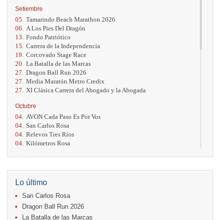
Setiembre
05.
Tamarindo Beach Marathon 2026
06.
A Los Pies Del Dragón
13.
Fondo Patriótico
15.
Carrera de la Independencia
19.
Corcovado Stage Race
20.
La Batalla de las Marcas
27.
Dragon Ball Run 2026
27.
Media Maratón Metro Credix
27.
XI Clásica Carrera del Abogado y la Abogada
Octubre
04.
AVON Cada Paso Es Por Vos
04.
San Carlos Rosa
04.
Relevos Tres Ríos
04.
Kilómetros Rosa
11.
Run In The City
17.
Caribe Paradise Run
18.
Casa Turire Trail Run
18.
Warriors Run Circuit
Lo último
18.
Samsung Jacó Beach Half Marathon 2026
San Carlos Rosa
25.
KRun by Under Armour
25.
Run Alajuela
Dragon Ball Run 2026
31.
Halloween Fun Run
La Batalla de las Marcas