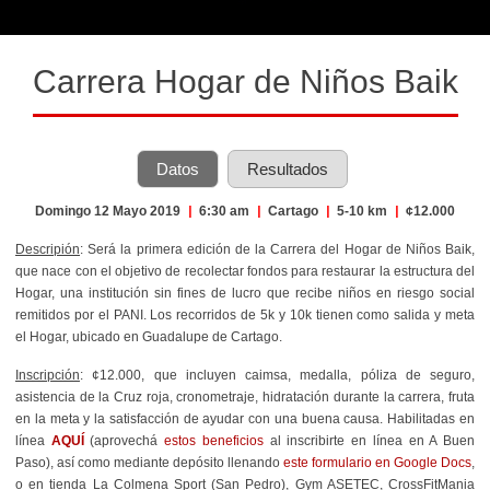
Carrera Hogar de Niños Baik
Datos
Resultados
Domingo 12 Mayo 2019
|
6:30 am
|
Cartago
|
5-10 km
|
¢12.000
Descripión
: Será la primera edición de la Carrera del Hogar de Niños Baik,
que nace con el objetivo de recolectar fondos para restaurar la estructura del
Hogar,
una institución sin fines de lucro que
recibe niños en riesgo social
remitidos por el PANI. Los recorridos de 5k y 10k tienen como salida y meta
el Hogar, ubicado en Guadalupe de Cartago.
Inscripción
: ¢12.000, que incluyen
caimsa, medalla, póliza de seguro,
asistencia de la Cruz roja, cronometraje, hidratación durante la carrera, fruta
en la meta y la satisfacción de ayudar con una buena causa.
Habilitadas en
línea
AQUÍ
(aprovechá
estos beneficios
al inscribirte en línea en A Buen
Paso),
así como mediante depósito llenando
este formulario en Google Docs
,
o en tienda La Colmena Sport (San Pedro), Gym ASETEC, CrossFitMania