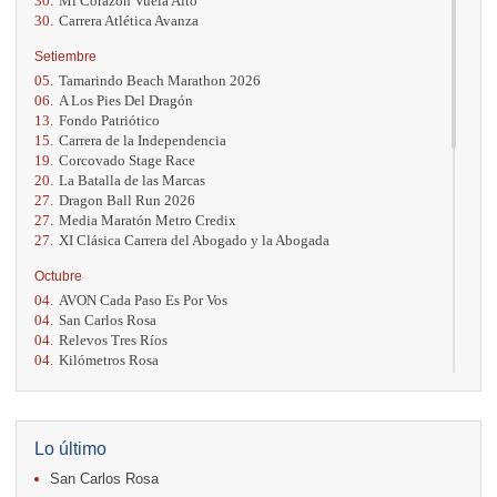
30.
Mi Corazón Vuela Alto
30.
Carrera Atlética Avanza
Setiembre
05.
Tamarindo Beach Marathon 2026
06.
A Los Pies Del Dragón
13.
Fondo Patriótico
15.
Carrera de la Independencia
19.
Corcovado Stage Race
20.
La Batalla de las Marcas
27.
Dragon Ball Run 2026
27.
Media Maratón Metro Credix
27.
XI Clásica Carrera del Abogado y la Abogada
Octubre
04.
AVON Cada Paso Es Por Vos
04.
San Carlos Rosa
04.
Relevos Tres Ríos
04.
Kilómetros Rosa
11.
Run In The City
17.
Caribe Paradise Run
18.
Casa Turire Trail Run
18.
Warriors Run Circuit
Lo último
18.
Samsung Jacó Beach Half Marathon 2026
San Carlos Rosa
25.
KRun by Under Armour