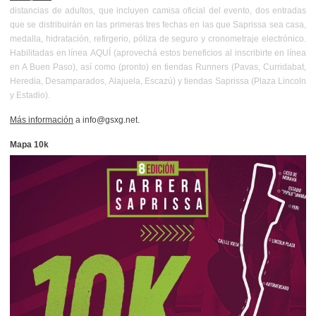
distancias de adultos, que incluyen camisa oficial del evento, dos entradas
que se distribuirán en las primeras tres fechas en las que Saprissa sea casa,
medalla, hidratación, refirgerio, póliza de seguro y cronometraje electrónico.
Habilitadas en línea
AQUÍ
(aprovechá
estos beneficios
al inscribirte en línea
en A Buen Paso), así como (pronto) en tiendas Runners (Pavas, Curridabat,
Heredia, Desamparados, Alajuela, Escazú) y tiendas Saprissa (Plaza Lincoln
y Estadio).
Más información
a info@gsxg.net.
Mapa 10k