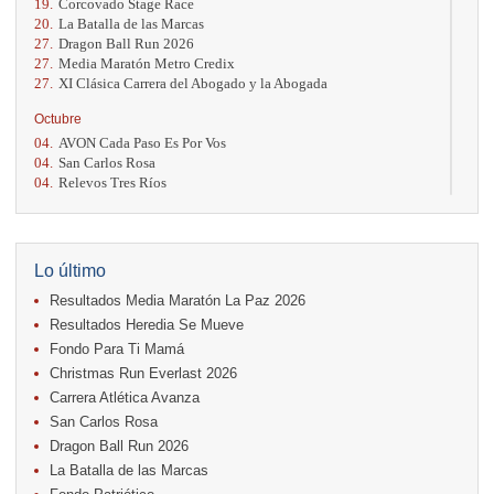
19.
Corcovado Stage Race
20.
La Batalla de las Marcas
27.
Dragon Ball Run 2026
27.
Media Maratón Metro Credix
27.
XI Clásica Carrera del Abogado y la Abogada
Octubre
04.
AVON Cada Paso Es Por Vos
04.
San Carlos Rosa
04.
Relevos Tres Ríos
04.
Kilómetros Rosa
11.
Run In The City
17.
Caribe Paradise Run
18.
Casa Turire Trail Run
Lo último
18.
Warriors Run Circuit
Resultados Media Maratón La Paz 2026
18.
Samsung Jacó Beach Half Marathon 2026
25.
KRun by Under Armour
Resultados Heredia Se Mueve
25.
Run Alajuela
Fondo Para Ti Mamá
31.
Halloween Fun Run
Christmas Run Everlast 2026
Noviembre
Carrera Atlética Avanza
08.
Lindora Run
San Carlos Rosa
15.
Entre Pan y Rosas
Dragon Ball Run 2026
La Batalla de las Marcas
Diciembre