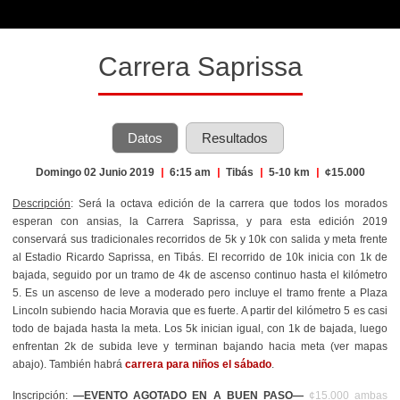
Carrera Saprissa
Datos
Resultados
Domingo 02 Junio 2019
|
6:15 am
|
Tibás
|
5-10 km
|
¢15.000
Descripción
: Será la octava edición de la carrera que todos los morados
esperan con ansias, la Carrera Saprissa, y para esta edición 2019
conservará sus tradicionales recorridos de 5k y 10k con salida y meta frente
al Estadio Ricardo Saprissa, en Tibás. El recorrido de 10k inicia con 1k de
bajada, seguido por un tramo de 4k de ascenso continuo hasta el kilómetro
5. Es un ascenso de leve a moderado pero incluye el tramo frente a Plaza
Lincoln subiendo hacia Moravia que es fuerte. A partir del kilómetro 5 es casi
todo de bajada hasta la meta. Los 5k inician igual, con 1k de bajada, luego
enfrentan 2k de subida leve y terminan bajando hacia meta (ver mapas
abajo). También habrá
carrera para niños el sábado
.
Inscripción
:
—EVENTO AGOTADO EN A BUEN PASO—
¢15.000 ambas