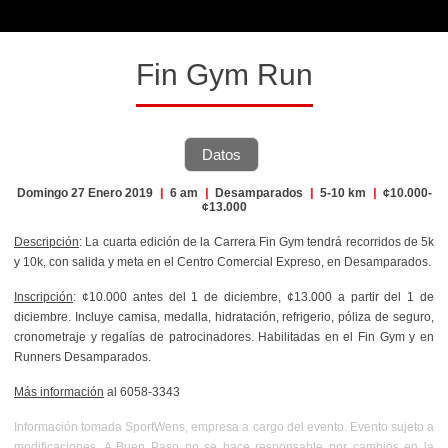
Fin Gym Run
Datos
Domingo 27 Enero 2019
|
6 am
|
Desamparados
|
5-10 km
|
¢10.000-
¢13.000
Descripción
: La cuarta edición de la Carrera Fin Gym tendrá recorridos de 5k
y 10k, con salida y meta en el Centro Comercial Expreso, en Desamparados.
Inscripción
: ¢10.000 antes del 1 de diciembre, ¢13.000 a partir del 1 de
diciembre. Incluye camisa, medalla, hidratación, refrigerio, póliza de seguro,
cronometraje y regalías de patrocinadores. Habilitadas en el Fin Gym y en
Runners Desamparados.
Más información
al
6058-3343
Información tomada SportWens, empresa a cargo del evento. Evento sujeto a
modificaciones. A Buen Paso no se hace responsable por cambios en la