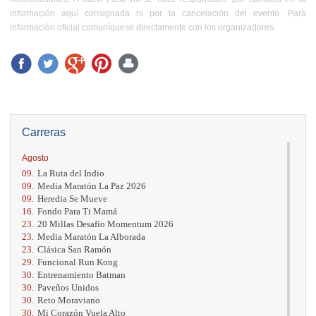
información aquí consignada ni por la cancelación del evento. Para
información oficial comuníquese directamente con los organizadores.
Carreras
Agosto
09.
La Ruta del Indio
09.
Media Maratón La Paz 2026
09.
Heredia Se Mueve
16.
Fondo Para Ti Mamá
23.
20 Millas Desafío Momentum 2026
23.
Media Maratón La Alborada
23.
Clásica San Ramón
29.
Funcional Run Kong
30.
Entrenamiento Batman
30.
Paveños Unidos
30.
Reto Moraviano
30.
Mi Corazón Vuela Alto