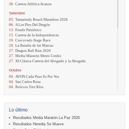
30.
Carrera Atlética Avanza
Setiembre
05.
Tamarindo Beach Marathon 2026
06.
A Los Pies Del Dragón
13.
Fondo Patriótico
15.
Carrera de la Independencia
19.
Corcovado Stage Race
20.
La Batalla de las Marcas
27.
Dragon Ball Run 2026
27.
Media Maratón Metro Credix
27.
XI Clásica Carrera del Abogado y la Abogada
Octubre
04.
AVON Cada Paso Es Por Vos
04.
San Carlos Rosa
04.
Relevos Tres Ríos
04.
Kilómetros Rosa
11.
Run In The City
17.
Caribe Paradise Run
18.
Casa Turire Trail Run
Lo último
18.
Warriors Run Circuit
Resultados Media Maratón La Paz 2026
18.
Samsung Jacó Beach Half Marathon 2026
25.
KRun by Under Armour
Resultados Heredia Se Mueve
25.
Run Alajuela