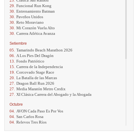
23.
Clásica San Ramón
29.
Funcional Run Kong
30.
Entrenamiento Batman
30.
Paveños Unidos
30.
Reto Moraviano
30.
Mi Corazón Vuela Alto
30.
Carrera Atlética Avanza
Setiembre
05.
Tamarindo Beach Marathon 2026
06.
A Los Pies Del Dragón
13.
Fondo Patriótico
15.
Carrera de la Independencia
19.
Corcovado Stage Race
20.
La Batalla de las Marcas
27.
Dragon Ball Run 2026
27.
Media Maratón Metro Credix
27.
XI Clásica Carrera del Abogado y la Abogada
Octubre
04.
AVON Cada Paso Es Por Vos
04.
San Carlos Rosa
04.
Relevos Tres Ríos
04.
Kilómetros Rosa
11.
Run In The City