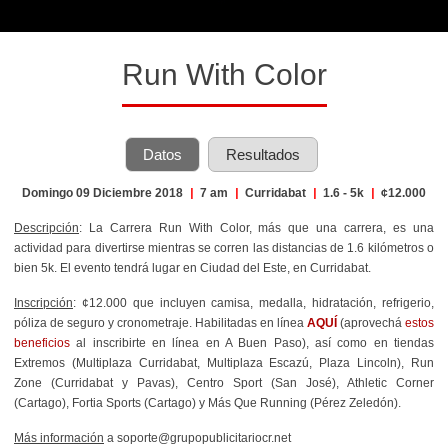
Run With Color
Datos
Resultados
Domingo 09 Diciembre 2018
|
7 am
|
Curridabat
|
1.6 - 5k
|
¢12.000
Descripción
: La Carrera Run With Color, más que una carrera, es una
actividad para divertirse mientras se corren las distancias de 1.6 kilómetros o
bien 5k. El evento tendrá lugar en Ciudad del Este, en Curridabat.
Inscripción
: ¢12.000 que incluyen camisa, medalla, hidratación, refrigerio,
póliza de seguro y cronometraje. Habilitadas en línea
AQUÍ
(aprovechá
estos
beneficios
al inscribirte en línea en A Buen Paso), así como en tiendas
Extremos (Multiplaza Curridabat, Multiplaza Escazú, Plaza Lincoln), Run
Zone (Curridabat y Pavas), Centro Sport (San José), Athletic Corner
(Cartago), Fortia Sports (Cartago) y Más Que Running (Pérez Zeledón).
Más información
a soporte@grupopublicitariocr.net