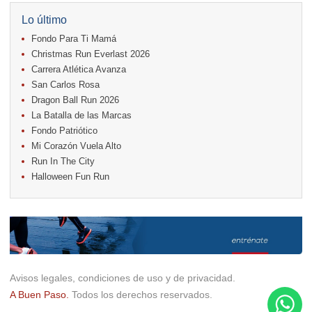
17.
Caribe Paradise Run
18.
Casa Turire Trail Run
Lo último
18.
Warriors Run Circuit
Fondo Para Ti Mamá
18.
Samsung Jacó Beach Half Marathon 2026
25.
KRun by Under Armour
Christmas Run Everlast 2026
25.
Run Alajuela
Carrera Atlética Avanza
31.
Halloween Fun Run
San Carlos Rosa
Noviembre
Dragon Ball Run 2026
08.
Lindora Run
La Batalla de las Marcas
15.
Entre Pan y Rosas
Fondo Patriótico
Mi Corazón Vuela Alto
Diciembre
Run In The City
06.
Trail Vulcania 2026
Halloween Fun Run
12.
Media Maratón Puntarenas 2026
13.
Christmas Run Everlast 2026
Carreras anteriores
Avisos legales, condiciones de uso y de privacidad.
A Buen Paso.
Todos los derechos reservados.