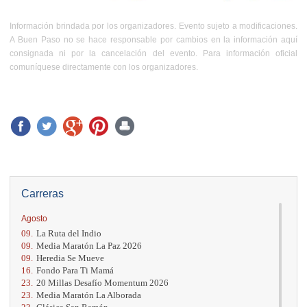
Información brindada por los organizadores. Evento sujeto a modificaciones.
A Buen Paso no se hace responsable por cambios en la información aquí
consignada ni por la cancelación del evento. Para información oficial
comuníquese directamente con los organizadores.
Carreras
Agosto
09.
La Ruta del Indio
09.
Media Maratón La Paz 2026
09.
Heredia Se Mueve
16.
Fondo Para Ti Mamá
23.
20 Millas Desafío Momentum 2026
23.
Media Maratón La Alborada