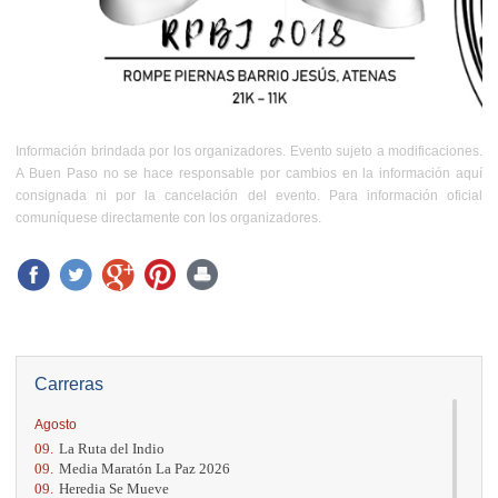
Información brindada por los organizadores. Evento sujeto a modificaciones.
A Buen Paso no se hace responsable por cambios en la información aquí
consignada ni por la cancelación del evento. Para información oficial
comuníquese directamente con los organizadores.
Carreras
Agosto
09.
La Ruta del Indio
09.
Media Maratón La Paz 2026
09.
Heredia Se Mueve