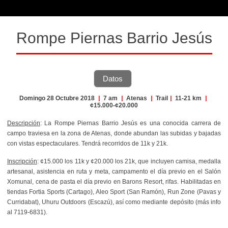
Rompe Piernas Barrio Jesús
Datos
Domingo 28 Octubre 2018
|
7 am
|
Atenas
|
Trail
|
11-21 km
|
¢15.000-¢20.000
Descripción
: La Rompe Piernas Barrio Jesús es una conocida carrera de
campo traviesa en la zona de Atenas, donde abundan las subidas y bajadas
con vistas espectaculares. Tendrá recorridos de 11k y 21k.
Inscripción
: ¢15.000 los 11k y ¢20.000 los 21k, que incluyen camisa, medalla
artesanal, asistencia en ruta y meta, campamento el día previo en el Salón
Xomunal, cena de pasta el día previo en Barons Resort, rifas. Habilitadas en
tiendas Fortia Sports (Cartago), Aleo Sport (San Ramón), Run Zone (Pavas y
Curridabat), Uhuru Outdoors (Escazú), así como mediante depósito (más info
al 7119-6831).