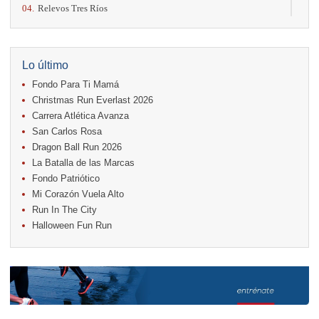
04.
Relevos Tres Ríos
04.
Kilómetros Rosa
11.
Run In The City
17.
Caribe Paradise Run
18.
Casa Turire Trail Run
Lo último
18.
Warriors Run Circuit
Fondo Para Ti Mamá
18.
Samsung Jacó Beach Half Marathon 2026
25.
KRun by Under Armour
Christmas Run Everlast 2026
25.
Run Alajuela
Carrera Atlética Avanza
31.
Halloween Fun Run
San Carlos Rosa
Noviembre
Dragon Ball Run 2026
08.
Lindora Run
La Batalla de las Marcas
15.
Entre Pan y Rosas
Fondo Patriótico
Mi Corazón Vuela Alto
Diciembre
Run In The City
06.
Trail Vulcania 2026
Halloween Fun Run
12.
Media Maratón Puntarenas 2026
13.
Christmas Run Everlast 2026
Carreras anteriores