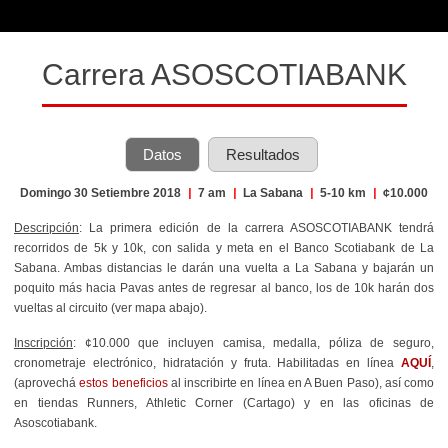
Carrera ASOSCOTIABANK
Datos
Resultados
Domingo 30 Setiembre 2018
|
7 am
|
La Sabana
|
5-10 km
|
¢10.000
Descripción
: La primera edición de la carrera ASOSCOTIABANK tendrá
recorridos de 5k y 10k, con salida y meta en el Banco Scotiabank de La
Sabana. Ambas distancias le darán una vuelta a La Sabana y bajarán un
poquito más hacia Pavas antes de regresar al banco, los de 10k harán dos
vueltas al circuito (ver mapa abajo).
Inscripción
: ¢10.000 que incluyen camisa, medalla, póliza de seguro,
cronometraje electrónico, hidratación y fruta. Habilitadas en línea
AQUÍ
,
(aprovechá
estos beneficios
al inscribirte en línea en A Buen Paso), así como
en tiendas Runners, Athletic Corner (Cartago) y en las oficinas de
Asoscotiabank.