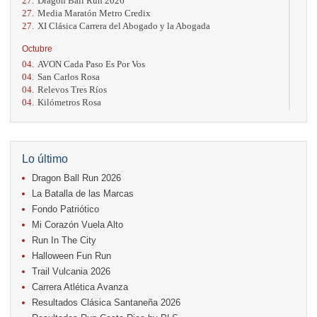
27.
Dragon Ball Run 2026
27.
Media Maratón Metro Credix
27.
XI Clásica Carrera del Abogado y la Abogada
Octubre
04.
AVON Cada Paso Es Por Vos
04.
San Carlos Rosa
04.
Relevos Tres Ríos
04.
Kilómetros Rosa
11.
Run In The City
17.
Caribe Paradise Run
18.
Casa Turire Trail Run
18.
Warriors Run Circuit
Lo último
18.
Samsung Jacó Beach Half Marathon 2026
Dragon Ball Run 2026
25.
KRun by Under Armour
25.
Run Alajuela
La Batalla de las Marcas
31.
Halloween Fun Run
Fondo Patriótico
Mi Corazón Vuela Alto
Noviembre
Run In The City
08.
Lindora Run
15.
Entre Pan y Rosas
Halloween Fun Run
Trail Vulcania 2026
Diciembre
Carrera Atlética Avanza
06.
Trail Vulcania 2026
Resultados Clásica Santaneña 2026
12.
Media Maratón Puntarenas 2026