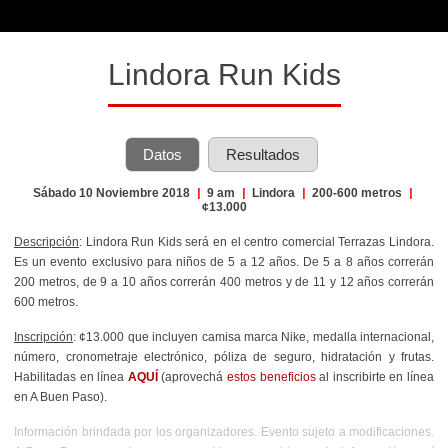
Lindora Run Kids
Datos
Resultados
Sábado 10 Noviembre 2018
|
9 am
|
Lindora
|
200-600 metros
|
¢13.000
Descripción
: Lindora Run Kids será en el centro comercial Terrazas Lindora.
Es un evento exclusivo para niños de 5 a 12 años. De 5 a 8 años correrán
200 metros, de 9 a 10 años correrán 400 metros y de 11 y 12 años correrán
600 metros.
Inscripción
: ¢13.000 que incluyen camisa marca Nike, medalla internacional,
número, cronometraje electrónico, póliza de seguro, hidratación y frutas.
Habilitadas en línea
AQUÍ
(aprovechá
estos beneficios
al inscribirte en línea
en A Buen Paso).
Información brindada por los organizadores. Evento sujeto a modificaciones.