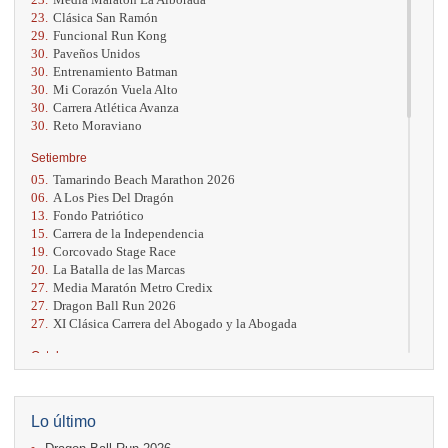
23.
Clásica San Ramón
29.
Funcional Run Kong
30.
Paveños Unidos
30.
Entrenamiento Batman
30.
Mi Corazón Vuela Alto
30.
Carrera Atlética Avanza
30.
Reto Moraviano
Setiembre
05.
Tamarindo Beach Marathon 2026
06.
A Los Pies Del Dragón
13.
Fondo Patriótico
15.
Carrera de la Independencia
19.
Corcovado Stage Race
20.
La Batalla de las Marcas
27.
Media Maratón Metro Credix
27.
Dragon Ball Run 2026
27.
XI Clásica Carrera del Abogado y la Abogada
Octubre
04.
AVON Cada Paso Es Por Vos
04.
San Carlos Rosa
04.
Relevos Tres Ríos
Lo último
04.
Kilómetros Rosa