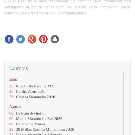
A Buen Paso no se hace responsable por cambios en la información aquí
consignada ni por la cancelación del evento. Para información oficial
comuníquese directamente con los organizadores.
Carreras
Julio
26.
Run Costa Rica by PLS
26.
Gallito Aserriceño
26.
Clásica Santaneña 2026
Agosto
09.
La Ruta del Indio
09.
Media Maratón La Paz 2026
09.
Heredia Se Mueve
23.
20 Millas Desafío Momentum 2026
23.
Media Maratón La Alborada