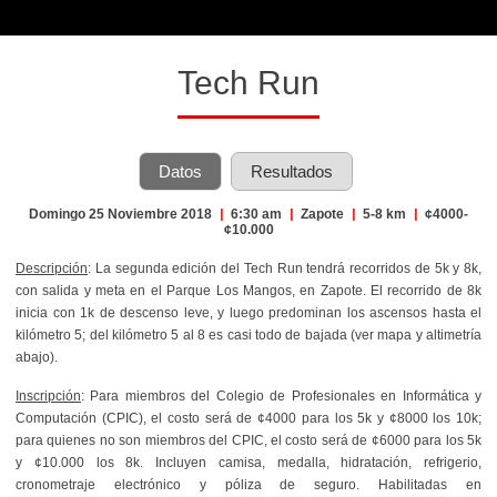
Tech Run
Datos
Resultados
Domingo 25 Noviembre 2018
|
6:30 am
|
Zapote
|
5-8 km
|
¢4000-
¢10.000
Descripción
: La segunda edición del Tech Run tendrá recorridos de 5k y 8k,
con salida y meta en el Parque Los Mangos, en Zapote. El recorrido de 8k
inicia con 1k de descenso leve, y luego predominan los ascensos hasta el
kilómetro 5; del kilómetro 5 al 8 es casi todo de bajada (ver mapa y altimetría
abajo).
Inscripción
: Para miembros del Colegio de Profesionales en Informática y
Computación (CPIC), el costo será de ¢4000 para los 5k y ¢8000 los 10k;
para quienes no son miembros del CPIC, el costo será de ¢6000 para los 5k
y ¢10.000 los 8k. Incluyen camisa, medalla, hidratación, refrigerio,
cronometraje electrónico y póliza de seguro. Habilitadas en