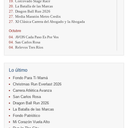
19.
Corcovado Stage Race
20.
La Batalla de las Marcas
27.
Dragon Ball Run 2026
27.
Media Maratón Metro Credix
27.
XI Clásica Carrera del Abogado y la Abogada
Octubre
04.
AVON Cada Paso Es Por Vos
04.
San Carlos Rosa
04.
Relevos Tres Ríos
04.
Kilómetros Rosa
11.
Run In The City
17.
Caribe Paradise Run
18.
Casa Turire Trail Run
Lo último
18.
Warriors Run Circuit
Fondo Para Ti Mamá
18.
Samsung Jacó Beach Half Marathon 2026
25.
KRun by Under Armour
Christmas Run Everlast 2026
25.
Run Alajuela
Carrera Atlética Avanza
31.
Halloween Fun Run
San Carlos Rosa
Noviembre
Dragon Ball Run 2026
08.
Lindora Run
La Batalla de las Marcas
15.
Entre Pan y Rosas
Fondo Patriótico
Mi Corazón Vuela Alto
Diciembre