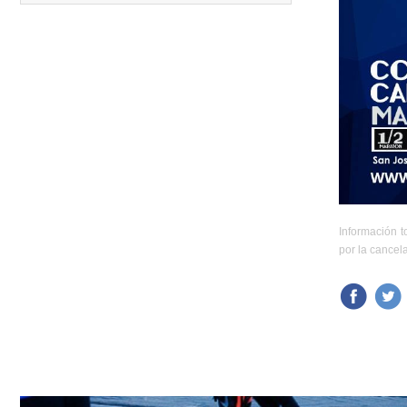
12.
Media Maratón Puntarenas 2026
13.
Christmas Run Everlast 2026
Carreras anteriores
Información t
por la cancel