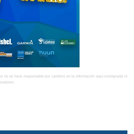
aso no se hace responsable por cambios en la información aquí consignada ni
izadores.