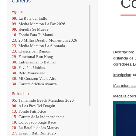
Co
Carreras
Agosto
09.
La Ruta del Indio
09.
Media Maratón La Paz 2026
09.
Heredia Se Mueve
16.
Fondo Para Ti Mamá
23.
20 Millas Desafío Momentum 2026
23.
Media Maratón La Alborada
23.
Clásica San Ramón
Descripción
:
29.
Funcional Run Kong
distancia de 
30.
Entrenamiento Batman
corredores. L
30.
Paveños Unidos
30.
Reto Moraviano
Inscripción
: 
30.
Mi Corazón Vuela Alto
30.
Carrera Atlética Avanza
Más informac
Setiembre
Medalla corr
05.
Tamarindo Beach Marathon 2026
06.
A Los Pies Del Dragón
13.
Fondo Patriótico
15.
Carrera de la Independencia
19.
Corcovado Stage Race
20.
La Batalla de las Marcas
27.
Dragon Ball Run 2026