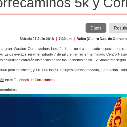
rrecaminos 5k y Corr
Datos
Result
Sábado 07 Julio 2018
|
7:30 am
|
Belén (Centro Nac. de Conven
 La gran Maratón Correcaminos también tiene un día dedicado especialmente 
5k. Estos eventos serán el sábado 7 de julio en el recién terminado Centro Naci
os chiquitines correrán distancias desde los 25 metros hasta 1.2 kilómetros según 
¢6000 para los chicos, y ¢10.000 los 5k. Incluyen camisa, medalla, hidratación. Habi
ión
en el
Facebook de Correcaminos
.
ecaminitos