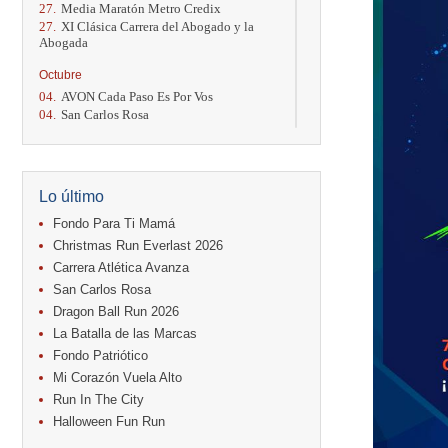
27.
Media Maratón Metro Credix
27.
XI Clásica Carrera del Abogado y la
Abogada
Octubre
04.
AVON Cada Paso Es Por Vos
04.
San Carlos Rosa
04.
Relevos Tres Ríos
04.
Kilómetros Rosa
11.
Run In The City
17.
Caribe Paradise Run
Lo último
18.
Casa Turire Trail Run
18.
Warriors Run Circuit
Fondo Para Ti Mamá
18.
Samsung Jacó Beach Half Marathon
Christmas Run Everlast 2026
2026
Carrera Atlética Avanza
25.
KRun by Under Armour
San Carlos Rosa
25.
Run Alajuela
31.
Halloween Fun Run
Dragon Ball Run 2026
La Batalla de las Marcas
Noviembre
Fondo Patriótico
08.
Lindora Run
Mi Corazón Vuela Alto
15.
Entre Pan y Rosas
Run In The City
Diciembre
Halloween Fun Run
06.
Trail Vulcania 2026