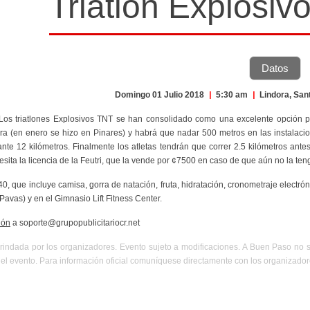
Triatlón Explosiv
Datos
Domingo 01 Julio 2018
|
5:30 am
|
Lindora, San
 Los triatlones Explosivos TNT se han consolidado como una excelente opción par
ra (en enero se hizo en Pinares) y habrá que nadar 500 metros en las instalacio
nte 12 kilómetros. Finalmente los atletas tendrán que correr 2.5 kilómetros an
cesita la licencia de la Feutri, que la vende por ¢7500 en caso de que aún no la ten
$40, que incluye camisa, gorra de natación, fruta, hidratación, cronometraje electró
Pavas) y en el Gimnasio Lift Fitness Center.
ión
a soporte@grupopublicitariocr.net
rindada por los organizadores. Evento sujeto a modificaciones. A Buen Paso no 
el evento. Para información oficial comuníquese directamente con los organizador