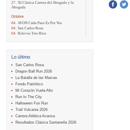
27.
XI Clásica Carrera del Abogado y la
Abogada
Octubre
04.
AVON Cada Paso Es Por Vos
04.
San Carlos Rosa
04.
Relevos Tres Ríos
04.
Kilómetros Rosa
11.
Run In The City
17.
Caribe Paradise Run
18.
Casa Turire Trail Run
Lo último
18.
Warriors Run Circuit
18.
Samsung Jacó Beach Half Marathon
San Carlos Rosa
2026
Dragon Ball Run 2026
25.
KRun by Under Armour
La Batalla de las Marcas
25.
Run Alajuela
Fondo Patriótico
31.
Halloween Fun Run
Mi Corazón Vuela Alto
Noviembre
Run In The City
08.
Lindora Run
Halloween Fun Run
15.
Entre Pan y Rosas
Trail Vulcania 2026
Diciembre
Carrera Atlética Avanza
06.
Trail Vulcania 2026
Resultados Clásica Santaneña 2026
12.
Media Maratón Puntarenas 2026