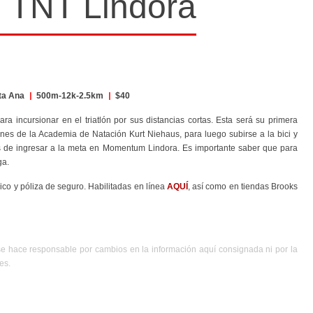
o TNT Lindora
ta Ana
|
500m-12k-2.5km
|
$40
a incursionar en el triatlón por sus distancias cortas. Esta será su primera
nes de la Academia de Natación Kurt Niehaus, para luego subirse a la bici y
tes de ingresar a la meta en Momentum Lindora. Es importante saber que para
ga.
nico y póliza de seguro. Habilitadas en línea
AQUÍ
, así como en tiendas Brooks
se hace responsable por cambios en la información aquí consignada ni por la
es.