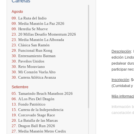
Carreras
Agosto
09.
La Ruta del Indio
09.
Media Maratón La Paz 2026
09.
Heredia Se Mueve
23.
20 Millas Desafío Momentum 2026
23.
Media Maratón La Alborada
23.
Clásica San Ramón
29.
Funcional Run Kong
Descripción
:
30.
Entrenamiento Batman
edición Lindo
30.
Paveños Unidos
pedalear dura
30.
Reto Moraviano
participar ne
30.
Mi Corazón Vuela Alto
30.
Carrera Atlética Avanza
Inscripción
: 
(Curridabat y 
Setiembre
05.
Tamarindo Beach Marathon 2026
Más informac
06.
A Los Pies Del Dragón
13.
Fondo Patriótico
Información b
15.
Carrera de la Independencia
cancelación d
19.
Corcovado Stage Race
20.
La Batalla de las Marcas
27.
Dragon Ball Run 2026
27.
Media Maratón Metro Credix