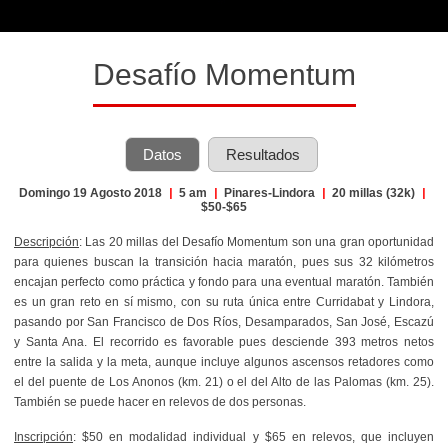
Desafío Momentum
Datos
Resultados
Domingo 19 Agosto 2018
|
5 am
|
Pinares-Lindora
|
20 millas (32k)
|
$50-$65
Descripción
:
Las 20 millas del Desafío Momentum son una gran oportunidad
para quienes buscan la transición hacia maratón, pues sus 32 kilómetros
encajan perfecto como práctica y fondo para una eventual maratón. También
es un gran reto en sí mismo, con su ruta única entre Curridabat y Lindora,
pasando por San Francisco de Dos Ríos, Desamparados, San José, Escazú
y Santa Ana. El recorrido es favorable pues desciende 393 metros netos
entre la salida y la meta, aunque incluye algunos ascensos retadores como
el del puente de Los Anonos (km. 21) o el del Alto de las Palomas (km. 25).
También se puede hacer en relevos de dos personas.
Inscripción
: $50 en modalidad individual y $65 en relevos, que incluyen