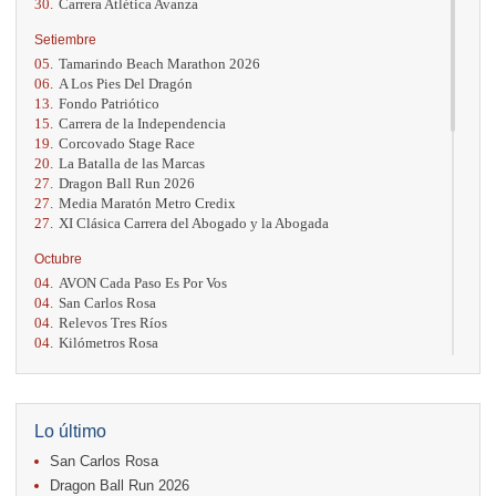
30.
Carrera Atlética Avanza
Setiembre
05.
Tamarindo Beach Marathon 2026
06.
A Los Pies Del Dragón
13.
Fondo Patriótico
15.
Carrera de la Independencia
19.
Corcovado Stage Race
20.
La Batalla de las Marcas
27.
Dragon Ball Run 2026
27.
Media Maratón Metro Credix
27.
XI Clásica Carrera del Abogado y la Abogada
Octubre
04.
AVON Cada Paso Es Por Vos
04.
San Carlos Rosa
04.
Relevos Tres Ríos
04.
Kilómetros Rosa
11.
Run In The City
17.
Caribe Paradise Run
18.
Casa Turire Trail Run
18.
Warriors Run Circuit
Lo último
18.
Samsung Jacó Beach Half Marathon 2026
San Carlos Rosa
25.
KRun by Under Armour
25.
Run Alajuela
Dragon Ball Run 2026