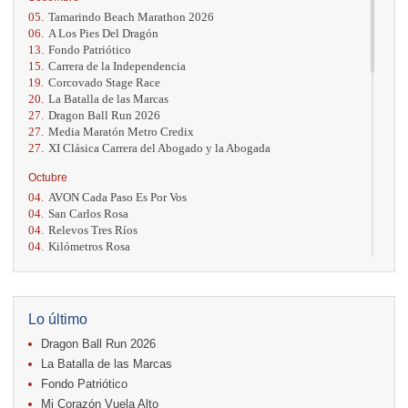
05.
Tamarindo Beach Marathon 2026
06.
A Los Pies Del Dragón
13.
Fondo Patriótico
15.
Carrera de la Independencia
19.
Corcovado Stage Race
20.
La Batalla de las Marcas
27.
Dragon Ball Run 2026
27.
Media Maratón Metro Credix
27.
XI Clásica Carrera del Abogado y la Abogada
Octubre
04.
AVON Cada Paso Es Por Vos
04.
San Carlos Rosa
04.
Relevos Tres Ríos
04.
Kilómetros Rosa
11.
Run In The City
17.
Caribe Paradise Run
18.
Casa Turire Trail Run
18.
Warriors Run Circuit
Lo último
18.
Samsung Jacó Beach Half Marathon 2026
Dragon Ball Run 2026
25.
KRun by Under Armour
25.
Run Alajuela
La Batalla de las Marcas
31.
Halloween Fun Run
Fondo Patriótico
Mi Corazón Vuela Alto
Noviembre