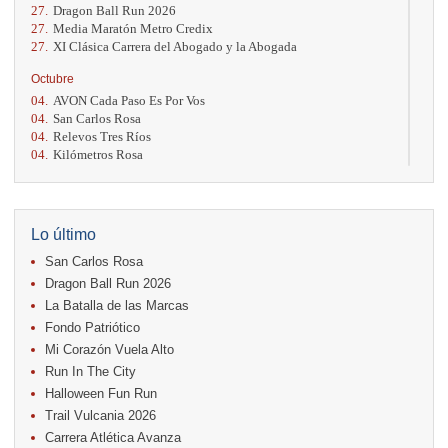
27.
Dragon Ball Run 2026
27.
Media Maratón Metro Credix
27.
XI Clásica Carrera del Abogado y la Abogada
Octubre
04.
AVON Cada Paso Es Por Vos
04.
San Carlos Rosa
04.
Relevos Tres Ríos
04.
Kilómetros Rosa
11.
Run In The City
17.
Caribe Paradise Run
18.
Casa Turire Trail Run
18.
Warriors Run Circuit
Lo último
18.
Samsung Jacó Beach Half Marathon 2026
San Carlos Rosa
25.
KRun by Under Armour
25.
Run Alajuela
Dragon Ball Run 2026
31.
Halloween Fun Run
La Batalla de las Marcas
Fondo Patriótico
Noviembre
Mi Corazón Vuela Alto
08.
Lindora Run
15.
Entre Pan y Rosas
Run In The City
Halloween Fun Run
Diciembre
Trail Vulcania 2026
06.
Trail Vulcania 2026
Carrera Atlética Avanza
12.
Media Maratón Puntarenas 2026