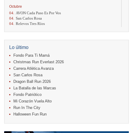
Octubre
04.
AVON Cada Paso Es Por Vos
04.
San Carlos Rosa
04.
Relevos Tres Ríos
04.
Kilómetros Rosa
11.
Run In The City
17.
Caribe Paradise Run
18.
Casa Turire Trail Run
Lo último
18.
Warriors Run Circuit
Fondo Para Ti Mamá
18.
Samsung Jacó Beach Half Marathon 2026
25.
KRun by Under Armour
Christmas Run Everlast 2026
25.
Run Alajuela
Carrera Atlética Avanza
31.
Halloween Fun Run
San Carlos Rosa
Noviembre
Dragon Ball Run 2026
08.
Lindora Run
La Batalla de las Marcas
15.
Entre Pan y Rosas
Fondo Patriótico
Mi Corazón Vuela Alto
Diciembre
Run In The City
06.
Trail Vulcania 2026
Halloween Fun Run
12.
Media Maratón Puntarenas 2026
13.
Christmas Run Everlast 2026
Carreras anteriores