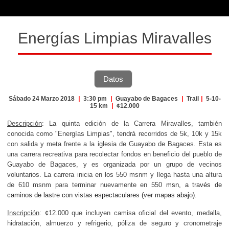
Energías Limpias Miravalles
Datos
Sábado 24 Marzo 2018
|
3:30 pm
|
Guayabo de Bagaces
|
Trail
|
5-10-
15 km
|
¢12.000
Descripción
: La quinta edición de la Carrera Miravalles, también
conocida como "Energías Limpias", tendrá recorridos de 5k, 10k y 15k
con salida y meta frente a la iglesia de Guayabo de Bagaces
. Esta es
una carrera
recreativa para recolectar fondos en beneficio del pueblo de
Guayabo de Bagaces, y es organizada por un grupo de vecinos
voluntarios.
La carrera inicia en los 550 msnm y llega hasta una altura
de 610 msnm para terminar nuevamente en 550
msn, a través de
caminos de lastre con vistas espectaculares (ver mapas abajo).
Inscripción
: ¢12.000 que incluyen camisa oficial del evento, medalla,
hidratación, almuerzo y refrigerio, póliza de seguro y cronometraje