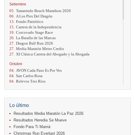
Setiembre
05.
Tamarindo Beach Marathon 2026
06.
A Los Pies Del Dragón
13.
Fondo Patriótico
15.
Carrera de la Independencia
19.
Corcovado Stage Race
20.
La Batalla de las Marcas
27.
Dragon Ball Run 2026
27.
Media Maratón Metro Credix
27.
XI Clásica Carrera del Abogado y la Abogada
Octubre
04.
AVON Cada Paso Es Por Vos
04.
San Carlos Rosa
04.
Relevos Tres Ríos
04.
Kilómetros Rosa
11.
Run In The City
17.
Caribe Paradise Run
18.
Casa Turire Trail Run
Lo último
18.
Warriors Run Circuit
Resultados Media Maratón La Paz 2026
18.
Samsung Jacó Beach Half Marathon 2026
25.
KRun by Under Armour
Resultados Heredia Se Mueve
25.
Run Alajuela
Fondo Para Ti Mamá
31.
Halloween Fun Run
Christmas Run Everlast 2026