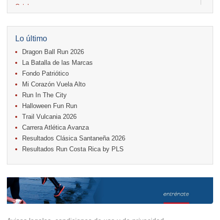
Octubre
04.
AVON Cada Paso Es Por Vos
04.
San Carlos Rosa
04.
Relevos Tres Ríos
Lo último
04.
Kilómetros Rosa
Dragon Ball Run 2026
11.
Run In The City
17.
Caribe Paradise Run
La Batalla de las Marcas
18.
Casa Turire Trail Run
Fondo Patriótico
18.
Samsung Jacó Beach Half Marathon 2026
Mi Corazón Vuela Alto
18.
Warriors Run Circuit
Run In The City
25.
KRun by Under Armour
25.
Run Alajuela
Halloween Fun Run
31.
Halloween Fun Run
Trail Vulcania 2026
Carrera Atlética Avanza
Noviembre
Resultados Clásica Santaneña 2026
08.
Lindora Run
Resultados Run Costa Rica by PLS
15.
Entre Pan y Rosas
Diciembre
06.
Trail Vulcania 2026
12.
Media Maratón Puntarenas 2026
Carreras anteriores