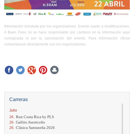
Información brindada por los organizadores. Evento sujeto a modificaciones.
A Buen Paso no se hace responsable por cambios en la información aquí
consignada ni por la cancelación del evento. Para información oficial
comuníquese directamente con los organizadores.
Carreras
Julio
26.
Run Costa Rica by PLS
26.
Gallito Aserriceño
26.
Clásica Santaneña 2026