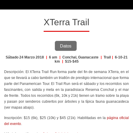
XTerra Trail
Datos
Sábado 24 Marzo 2018
|
6 am
|
Conchal, Guanacaste
|
Trail
|
6-10-21
km
|
$15-$45
Descripción
: El XTerra Trail Run forma parte del fin de semana XTerra, en el
que se llevará a cabo también un triatlón de prestigio internacional que forma
parte del Panamerican Tour. El Trail Run será el sábado y los recorridos son
fascinantes, con salida y meta en la paradisiaca Reserva Conchal y el mar
de frente. Todos los recorridos (6k, 10k y 21k) tienen un tramo sobre la playa
y pasan por senderos cubiertos por árboles y la típica fauna guanacasteca
(ver mapas abajo).
Inscripción
: $15 (6k), $25 (10k) y $45 (21k). Habilitadas en la
página oficial
del evento
.