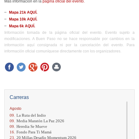
Más información
en la
página oficial del evento.
Mapa 21k AQUÍ.
Mapa 10k AQUÍ.
Mapa 6k AQUÍ.
Información tomada de la página oficial del evento. Evento sujeto a
modificaciones. A Buen Paso no se hace responsable por cambios en la
información aquí consignada ni por la cancelación del evento. Para
información oficial comuníquese directamente con los organizadores.
Carreras
Agosto
09.
La Ruta del Indio
09.
Media Maratón La Paz 2026
09.
Heredia Se Mueve
16.
Fondo Para Ti Mamá
23.
20 Millas Desafío Momentum 2026