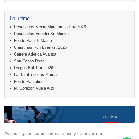
11.
Run In The City
17.
Caribe Paradise Run
18.
Casa Turire Trail Run
Lo último
18.
Warriors Run Circuit
Resultados Media Maratón La Paz 2026
18.
Samsung Jacó Beach Half Marathon 2026
25.
KRun by Under Armour
Resultados Heredia Se Mueve
25.
Run Alajuela
Fondo Para Ti Mamá
31.
Halloween Fun Run
Christmas Run Everlast 2026
Noviembre
Carrera Atlética Avanza
08.
Lindora Run
San Carlos Rosa
15.
Entre Pan y Rosas
Dragon Ball Run 2026
La Batalla de las Marcas
Diciembre
Fondo Patriótico
06.
Trail Vulcania 2026
Mi Corazón Vuela Alto
12.
Media Maratón Puntarenas 2026
13.
Christmas Run Everlast 2026
Carreras anteriores
Avisos legales, condiciones de uso y de privacidad.