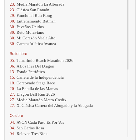
23.
Media Maratón La Alborada
23.
Clásica San Ramón
29.
Funcional Run Kong
30.
Entrenamiento Batman
30.
Paveños Unidos
30.
Reto Moraviano
30.
Mi Corazón Vuela Alto
30.
Carrera Atlética Avanza
Setiembre
05.
Tamarindo Beach Marathon 2026
06.
A Los Pies Del Dragón
13.
Fondo Patriótico
15.
Carrera de la Independencia
19.
Corcovado Stage Race
20.
La Batalla de las Marcas
27.
Dragon Ball Run 2026
27.
Media Maratón Metro Credix
27.
XI Clásica Carrera del Abogado y la Abogada
Octubre
04.
AVON Cada Paso Es Por Vos
04.
San Carlos Rosa
04.
Relevos Tres Ríos
04.
Kilómetros Rosa