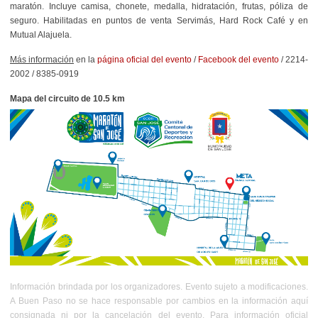
maratón. Incluye camisa, chonete, medalla, hidratación, frutas, póliza de
seguro. Habilitadas en puntos de venta Servimás, Hard Rock Café y en
Mutual Alajuela.
Más información
en la
página oficial del evento
/
Facebook del evento
/ 2214-
2002 / 8385-0919
Mapa del circuito de 10.5 km
Información brindada por los organizadores. Evento sujeto a modificaciones.
A Buen Paso no se hace responsable por cambios en la información aquí
consignada ni por la cancelación del evento. Para información oficial