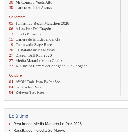
30.
Mi Corazón Vuela Alto
30.
Carrera Atlética Avanza
Setiembre
05.
Tamarindo Beach Marathon 2026
06.
A Los Pies Del Dragón
13.
Fondo Patriótico
15.
Carrera de la Independencia
19.
Corcovado Stage Race
20.
La Batalla de las Marcas
27.
Dragon Ball Run 2026
27.
Media Maratón Metro Credix
27.
XI Clásica Carrera del Abogado y la Abogada
Octubre
04.
AVON Cada Paso Es Por Vos
04.
San Carlos Rosa
04.
Relevos Tres Ríos
04.
Kilómetros Rosa
11.
Run In The City
17.
Caribe Paradise Run
18.
Casa Turire Trail Run
Lo último
18.
Warriors Run Circuit
Resultados Media Maratón La Paz 2026
18.
Samsung Jacó Beach Half Marathon 2026
25.
KRun by Under Armour
Resultados Heredia Se Mueve