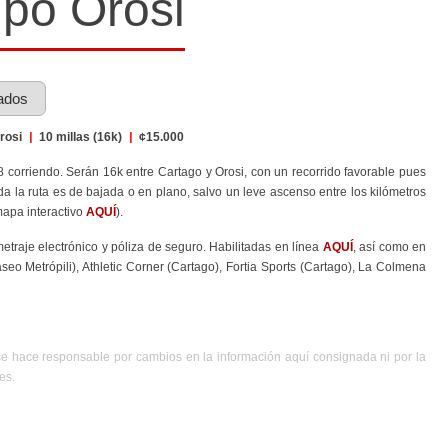
upo Orosi
ados
Orosi
|
10 millas (16k)
|
¢15.000
corriendo. Serán 16k entre Cartago y Orosi, con un recorrido favorable pues
a la ruta es de bajada o en plano, salvo un leve ascenso entre los kilómetros
mapa interactivo
AQUÍ
).
metraje electrónico y póliza de seguro. Habilitadas en línea
AQUÍ
, así como en
eo Metrópili), Athletic Corner (Cartago), Fortia Sports (Cartago), La Colmena
se hace responsable por cambios en la información aquí consignada ni por la
es.