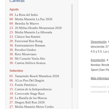
Carreras
Agosto
09.
La Ruta del Indio
09.
Media Maratón La Paz 2026
09.
Heredia Se Mueve
23.
20 Millas Desafío Momentum 2026
23.
Media Maratón La Alborada
23.
Clásica San Ramón
29.
Funcional Run Kong
Descripción
:
30.
Entrenamiento Batman
desciende 377
30.
Paveños Unidos
4.5 y 5.5. La
30.
Reto Moraviano
30.
Mi Corazón Vuela Alto
Inscripción
: 
30.
Carrera Atlética Avanza
tiendas Brook
Sport (San Pe
Setiembre
05.
Tamarindo Beach Marathon 2026
Más informac
06.
A Los Pies Del Dragón
13.
Fondo Patriótico
Información b
15.
Carrera de la Independencia
cancelación d
19.
Corcovado Stage Race
20.
La Batalla de las Marcas
27.
Dragon Ball Run 2026
27.
Media Maratón Metro Credix