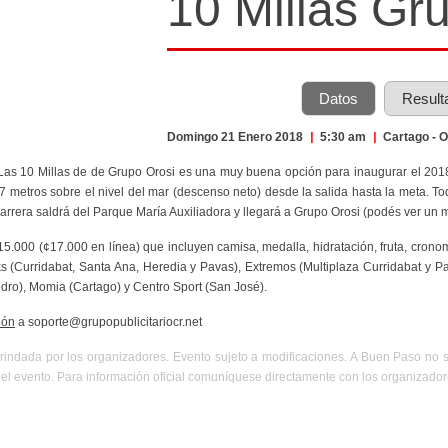
10 Millas Gr
Datos
Result
Domingo 21 Enero 2018
|
5:30 am
|
Cartago - 
Las 10 Millas de de Grupo Orosi es una muy buena opción para inaugurar el 2018 
 metros sobre el nivel del mar (descenso neto) desde la salida hasta la meta. Tod
 carrera saldrá del Parque María Auxiliadora y llegará a Grupo Orosi (podés ver un 
¢15.000 (¢17.000 en línea) que incluyen camisa, medalla, hidratación, fruta, crono
s (Curridabat, Santa Ana, Heredia y Pavas), Extremos (Multiplaza Curridabat y Pas
dro), Momia (Cartago) y Centro Sport (San José).
ión
a soporte@grupopublicitariocr.net
rindada por los organizadores. Evento sujeto a modificaciones. A Buen Paso no 
el evento. Para información oficial comuníquese directamente con los organizador