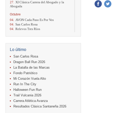
27.
XI Clásica Carrera del Abogado y la
Abogada
Octubre
04.
AVON Cada Paso Es Por Vos
04.
San Carlos Rosa
04.
Relevos Tres Ríos
04.
Kilómetros Rosa
11.
Run In The City
17.
Caribe Paradise Run
18.
Casa Turire Trail Run
Lo último
18.
Warriors Run Circuit
18.
Samsung Jacó Beach Half Marathon
San Carlos Rosa
2026
Dragon Ball Run 2026
25.
KRun by Under Armour
La Batalla de las Marcas
25.
Run Alajuela
Fondo Patriótico
31.
Halloween Fun Run
Mi Corazón Vuela Alto
Noviembre
Run In The City
08.
Lindora Run
Halloween Fun Run
15.
Entre Pan y Rosas
Trail Vulcania 2026
Diciembre
Carrera Atlética Avanza
06.
Trail Vulcania 2026
Resultados Clásica Santaneña 2026
12.
Media Maratón Puntarenas 2026