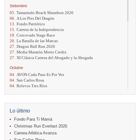
Setiembre
05.
Tamarindo Beach Marathon 2026
06.
A Los Pies Del Dragón
13.
Fondo Patriótico
15.
Carrera de la Independencia
19.
Corcovado Stage Race
20.
La Batalla de las Marcas
27.
Dragon Ball Run 2026
27.
Media Maratón Metro Credix
27.
XI Clásica Carrera del Abogado y la Abogada
Octubre
04.
AVON Cada Paso Es Por Vos
04.
San Carlos Rosa
04.
Relevos Tres Ríos
04.
Kilómetros Rosa
11.
Run In The City
17.
Caribe Paradise Run
18.
Casa Turire Trail Run
Lo último
18.
Warriors Run Circuit
Fondo Para Ti Mamá
18.
Samsung Jacó Beach Half Marathon 2026
25.
KRun by Under Armour
Christmas Run Everlast 2026
25.
Run Alajuela
Carrera Atlética Avanza
31.
Halloween Fun Run
San Carlos Rosa