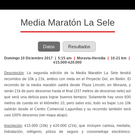
Media Maratón La Sele
Datos
Resultados
Domingo 10 Diciembre 2017
|
5:15 am
|
Moravia-Heredia
|
10-21 km
|
¢15.000-¢20.000
Descripción
: La segunda edición de la Media Maratón La Sele tendrá
recorridos de 10k y 21k, ambos con meta en el Proyecto Gol, en Belén. El
recorrido de la media maratón saldrá desde Plaza Lincoln, en Moravia, y
serán 21k de puro descenso hasta el final (337 metros de descenso neto) así
que será una delicia para lograr buenos tiempos. Solamente hay unos 600
metros de cuesta en el kilómetro 10, pero salvo eso, todo es bajar. Los 10k
saldrán desde el Centro Comercial Lagunillas y su recorrido también será
casi 100% descenso (ver mapa abajo).
Inscripción
: ¢15.000 (10k) y ¢20.000 (21k), que incluyen camisa, medalla,
hidratación, refrigerio, póliza de seguro y cronometraje electrónico.