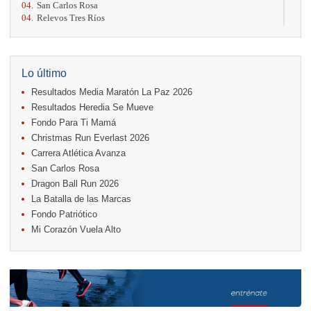
04.
San Carlos Rosa
04.
Relevos Tres Ríos
04.
Kilómetros Rosa
11.
Run In The City
17.
Caribe Paradise Run
18.
Casa Turire Trail Run
Lo último
18.
Warriors Run Circuit
Resultados Media Maratón La Paz 2026
18.
Samsung Jacó Beach Half Marathon 2026
25.
KRun by Under Armour
Resultados Heredia Se Mueve
25.
Run Alajuela
Fondo Para Ti Mamá
31.
Halloween Fun Run
Christmas Run Everlast 2026
Noviembre
Carrera Atlética Avanza
08.
Lindora Run
San Carlos Rosa
15.
Entre Pan y Rosas
Dragon Ball Run 2026
La Batalla de las Marcas
Diciembre
Fondo Patriótico
06.
Trail Vulcania 2026
Mi Corazón Vuela Alto
12.
Media Maratón Puntarenas 2026
13.
Christmas Run Everlast 2026
Carreras anteriores