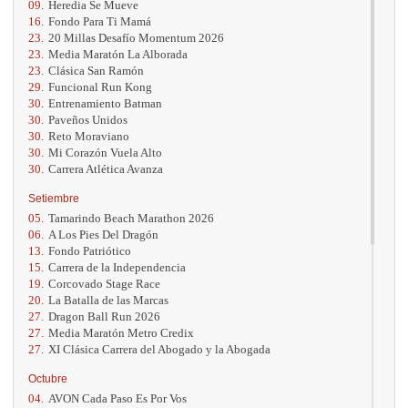
09.
Heredia Se Mueve
16.
Fondo Para Ti Mamá
23.
20 Millas Desafío Momentum 2026
23.
Media Maratón La Alborada
23.
Clásica San Ramón
29.
Funcional Run Kong
30.
Entrenamiento Batman
30.
Paveños Unidos
30.
Reto Moraviano
30.
Mi Corazón Vuela Alto
30.
Carrera Atlética Avanza
Setiembre
05.
Tamarindo Beach Marathon 2026
06.
A Los Pies Del Dragón
13.
Fondo Patriótico
15.
Carrera de la Independencia
19.
Corcovado Stage Race
20.
La Batalla de las Marcas
27.
Dragon Ball Run 2026
27.
Media Maratón Metro Credix
27.
XI Clásica Carrera del Abogado y la Abogada
Octubre
04.
AVON Cada Paso Es Por Vos